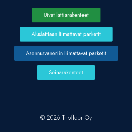
Uivat lattiarakenteet
Aluslattiaan liimattavat parketit
Asennusvaneriin liimattavat parketit
Seinärakenteet
© 2026 Triofloor Oy