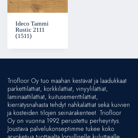
Ideco Tammi
Rustic 2111
(1511)
Triofloor Oy tuo maahan kestävät ja laadukkaat
parkettilattiat, korkkilattiat, vinyylilattiat,
laminaattilattiat, kuitusementtilattiat,
kierrätysnahasta tehdyt nahkalattiat sekä kuivien
ja kosteiden tilojen seinärakenteet. Triofloor
Oy on vuonna 1992 perustettu perheyritys.
Joustava palvelukonseptimme tukee koko
arvoketjua tuottajalta lopulliselle kuluttajalle.