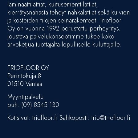
laminaattilattiat, kuitusementtilattiat,
kierrätysnahasta tehdyt nahkalattiat sekä kuivien
ja kosteiden tilojen seinärakenteet. Triofloor
Oy on vuonna 1992 perustettu perheyritys.
Joustava palvelukonseptimme tukee koko
arvoketjua tuottajalta lopulliselle kuluttajalle.
TRIOFLOOR OY
Perintökuja 8
01510 Vantaa
Myyntipalvelu
puh. (09) 8545 130
Kotisivut: triofloor.fi Sähköposti: trio@triofloor.fi