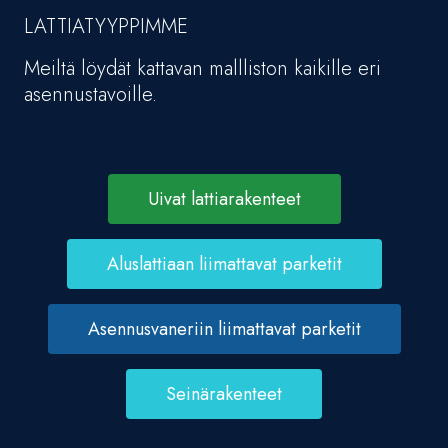
LATTIATYYPPIMME
Meiltä löydät kattavan mallliston kaikille eri
asennustavoille.
Uivat lattiarakenteet
Aluslattiaan liimattavat parketit
Asennusvaneriin liimattavat parketit
Seinärakenteet