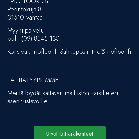
TRIOFLOOR OY
Perintökuja 8
01510 Vantaa
Myyntipalvelu
puh. (09) 8545 130
Kotisivut: triofloor.fi Sähköposti: trio@triofloor.fi
LATTIATYYPPIMME
Meiltä löydät kattavan mallliston kaikille eri
asennustavoille.
Uivat lattiarakenteet