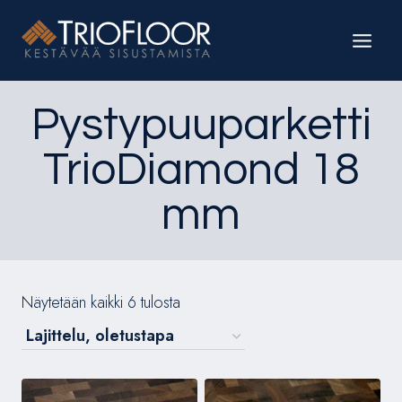
Siirry
sisältöön
Pystypuuparketti
TrioDiamond 18
mm
Näytetään kaikki 6 tulosta