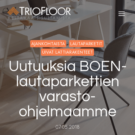
Siirry
sisältöön
AJANKOHTAISTA
LAUTAPARKETIT
UIVAT LATTIARAKENTEET
Uutuuksia BOEN-
lautaparkettien
varasto-
ohjelmaamme
07.05.2018