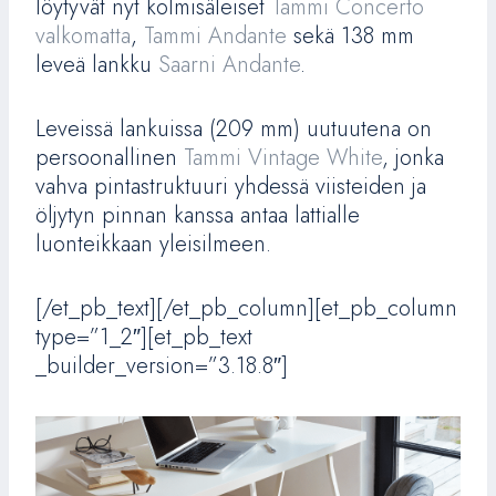
löytyvät nyt kolmisäleiset
Tammi Concerto
valkomatta
,
Tammi Andante
sekä 138 mm
leveä lankku
Saarni Andante
.
Leveissä lankuissa (209 mm) uutuutena on
persoonallinen
Tammi Vintage White
, jonka
vahva pintastruktuuri yhdessä viisteiden ja
öljytyn pinnan kanssa antaa lattialle
luonteikkaan yleisilmeen.
[/et_pb_text][/et_pb_column][et_pb_column
type=”1_2″][et_pb_text
_builder_version=”3.18.8″]