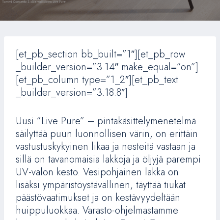
[et_pb_section bb_built=”1″][et_pb_row
_builder_version=”3.14″ make_equal=”on”]
[et_pb_column type=”1_2″][et_pb_text
_builder_version=”3.18.8″]
Uusi ”Live Pure” – pintakäsittelymenetelmä
säilyttää puun luonnollisen värin, on erittäin
vastustuskykyinen likaa ja nesteitä vastaan ja
sillä on tavanomaisia lakkoja ja öljyjä parempi
UV-valon kesto. Vesipohjainen lakka on
lisäksi ympäristöystävällinen, täyttää tiukat
päästövaatimukset ja on kestävyydeltään
huippuluokkaa. Varasto-ohjelmastamme