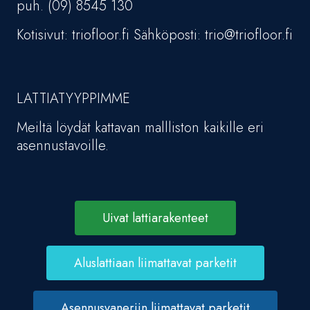
puh. (09) 8545 130
Kotisivut: triofloor.fi Sähköposti: trio@triofloor.fi
LATTIATYYPPIMME
Meiltä löydät kattavan mallliston kaikille eri
asennustavoille.
Uivat lattiarakenteet
Aluslattiaan liimattavat parketit
Asennusvaneriin liimattavat parketit