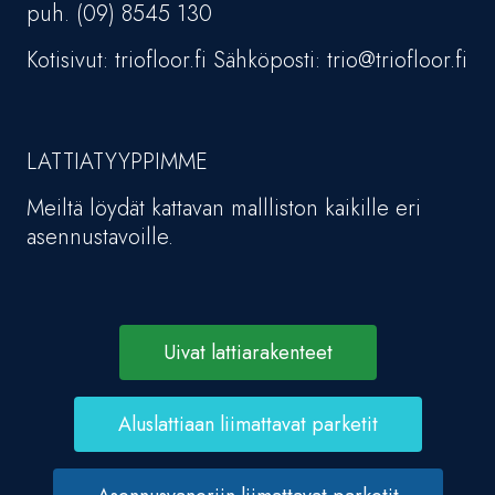
puh. (09) 8545 130
Kotisivut: triofloor.fi Sähköposti: trio@triofloor.fi
LATTIATYYPPIMME
Meiltä löydät kattavan mallliston kaikille eri
asennustavoille.
Uivat lattiarakenteet
Aluslattiaan liimattavat parketit