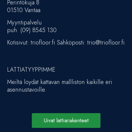
Perintökuja 8
01510 Vantaa
Myyntipalvelu
puh. (09) 8545 130
Kotisivut: triofloor.fi Sähköposti: trio@triofloor.fi
LATTIATYYPPIMME
Meiltä löydät kattavan mallliston kaikille eri
asennustavoille.
Uivat lattiarakenteet