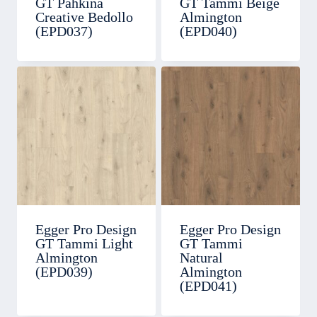
GT Pähkinä
GT Tammi Beige
Creative Bedollo
Almington
(EPD037)
(EPD040)
Egger Pro Design
Egger Pro Design
GT Tammi Light
GT Tammi
Almington
Natural
(EPD039)
Almington
(EPD041)