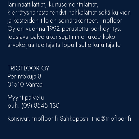
laminaattilattiat, kuitusementtilattiat,
kierrätysnahasta tehdyt nahkalattiat sekä kuivien
ja kosteiden tilojen seinärakenteet. Triofloor
Oy on vuonna 1992 perustettu perheyritys.
Joustava palvelukonseptimme tukee koko
arvoketjua tuottajalta lopulliselle kuluttajalle.
TRIOFLOOR OY
Perintökuja 8
01510 Vantaa
Myyntipalvelu
puh. (09) 8545 130
Kotisivut: triofloor.fi Sähköposti: trio@triofloor.fi