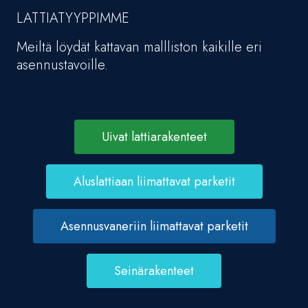
LATTIATYYPPIMME
Meiltä löydät kattavan mallliston kaikille eri
asennustavoille.
Uivat lattiarakenteet
Aluslattiaan liimattavat parketit
Asennusvaneriin liimattavat parketit
Seinärakenteet