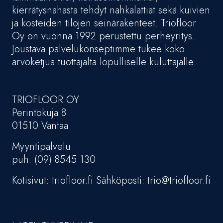
kierrätysnahasta tehdyt nahkalattiat sekä kuivien
ja kosteiden tilojen seinärakenteet. Triofloor
Oy on vuonna 1992 perustettu perheyritys.
Joustava palvelukonseptimme tukee koko
arvoketjua tuottajalta lopulliselle kuluttajalle.
TRIOFLOOR OY
Perintökuja 8
01510 Vantaa
Myyntipalvelu
puh. (09) 8545 130
Kotisivut: triofloor.fi Sähköposti: trio@triofloor.fi