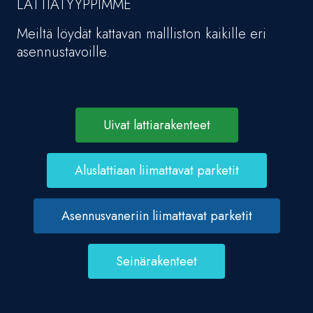
LATTIATYYPPIMME
Meiltä löydät kattavan mallliston kaikille eri
asennustavoille.
Uivat lattiarakenteet
Aluslattiaan liimattavat parketit
Asennusvaneriin liimattavat parketit
Seinärakenteet