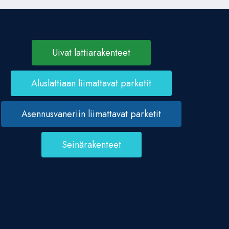
Uivat lattiarakenteet
Aluslattiaan liimattavat parketit
Asennusvaneriin liimattavat parketit
Seinärakenteet