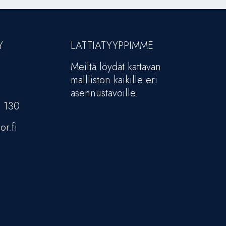
Y
LATTIATYYPPIMME
Meiltä löydät kattavan
mallliston kaikille eri
asennustavoille.
5 130
or.fi