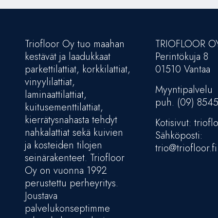
Triofloor Oy tuo maahan
TRIOFLOOR O
kestävät ja laadukkaat
Perintökuja 8
parkettilattiat, korkkilattiat,
01510 Vantaa
vinyylilattiat,
Myyntipalvelu
laminaattilattiat,
puh. (09) 854
kuitusementtilattiat,
kierrätysnahasta tehdyt
Kotisivut: trioflo
nahkalattiat sekä kuivien
Sähköposti:
ja kosteiden tilojen
trio@triofloor.fi
seinärakenteet. Triofloor
Oy on vuonna 1992
perustettu perheyritys.
Joustava
palvelukonseptimme