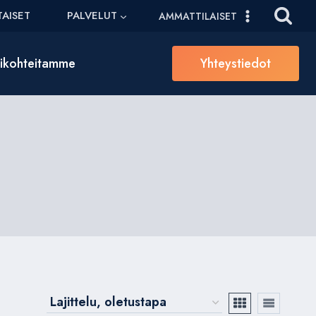
AISET
PALVELUT
AMMATTILAISET
sikohteitamme
Yhteystiedot