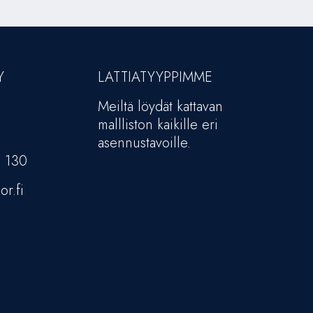
Y
LATTIATYYPPIMME
Meiltä löydät kattavan
mallliston kaikille eri
asennustavoille.
5 130
or.fi