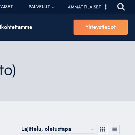
AISET
PALVELUT
AMMATTILAISET
sikohteitamme
Yhteystiedot
to)