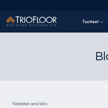
Siirry
sisältöön
Tuotteet
Bl
Näytetään ainut tulos