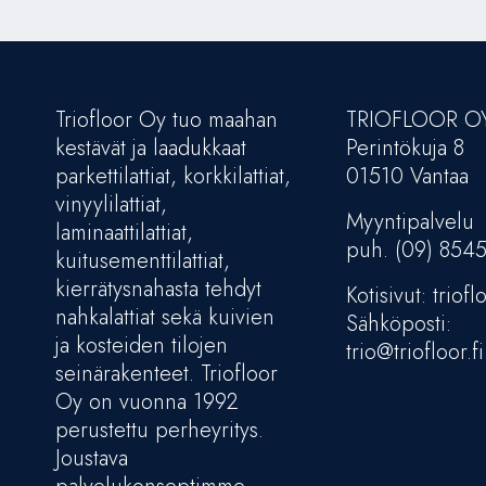
Triofloor Oy tuo maahan
TRIOFLOOR O
kestävät ja laadukkaat
Perintökuja 8
parkettilattiat, korkkilattiat,
01510 Vantaa
vinyylilattiat,
Myyntipalvelu
laminaattilattiat,
puh. (09) 854
kuitusementtilattiat,
kierrätysnahasta tehdyt
Kotisivut: trioflo
nahkalattiat sekä kuivien
Sähköposti:
ja kosteiden tilojen
trio@triofloor.fi
seinärakenteet. Triofloor
Oy on vuonna 1992
perustettu perheyritys.
Joustava