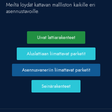
Meiltä löydät kattavan mallliston kaikille eri
asennustavoille.
Uivat lattiarakenteet
Aluslattiaan liimattavat parketit
Asennusvaneriin liimattavat parketit
Seinärakenteet