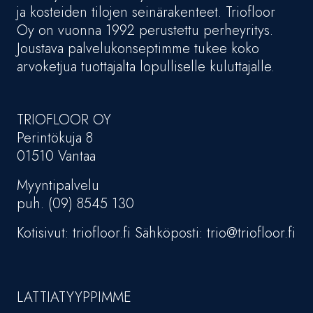
ja kosteiden tilojen seinärakenteet. Triofloor
Oy on vuonna 1992 perustettu perheyritys.
Joustava palvelukonseptimme tukee koko
arvoketjua tuottajalta lopulliselle kuluttajalle.
TRIOFLOOR OY
Perintökuja 8
01510 Vantaa
Myyntipalvelu
puh. (09) 8545 130
Kotisivut: triofloor.fi Sähköposti: trio@triofloor.fi
LATTIATYYPPIMME