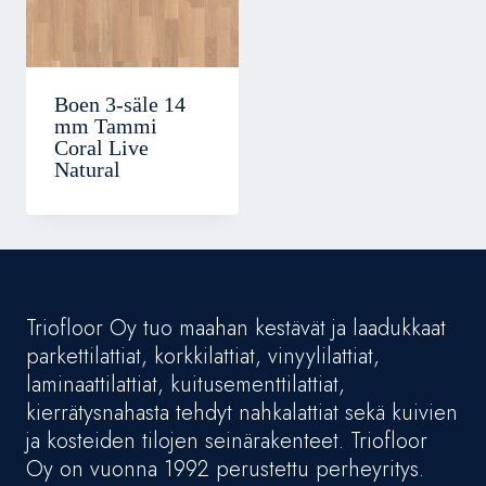
Boen 3-säle 14
mm Tammi
Coral Live
Natural
Triofloor Oy tuo maahan kestävät ja laadukkaat
parkettilattiat, korkkilattiat, vinyylilattiat,
laminaattilattiat, kuitusementtilattiat,
kierrätysnahasta tehdyt nahkalattiat sekä kuivien
ja kosteiden tilojen seinärakenteet. Triofloor
Oy on vuonna 1992 perustettu perheyritys.