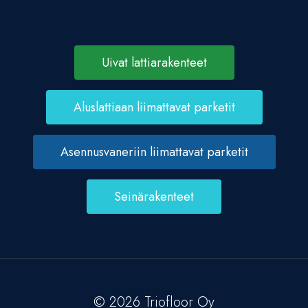
Uivat lattiarakenteet
Aluslattiaan liimattavat parketit
Asennusvaneriin liimattavat parketit
Seinärakenteet
© 2026 Triofloor Oy