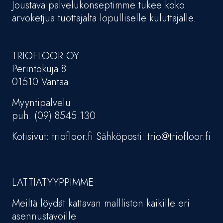
Joustava palvelukonseptimme tukee koko
arvoketjua tuottajalta lopulliselle kuluttajalle.
TRIOFLOOR OY
Perintökuja 8
01510 Vantaa
Myyntipalvelu
puh. (09) 8545 130
Kotisivut: triofloor.fi Sähköposti: trio@triofloor.fi
LATTIATYYPPIMME
Meiltä löydät kattavan mallliston kaikille eri
asennustavoille.