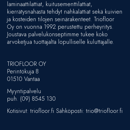
laminaattilattiat, kuitusementtilattiat,
kierrätysnahasta tehdyt nahkalattiat sekä kuivien
ja kosteiden tilojen seinärakenteet. Triofloor
Oy on vuonna 1992 perustettu perheyritys.
Joustava palvelukonseptimme tukee koko
arvoketjua tuottajalta lopulliselle kuluttajalle.
TRIOFLOOR OY
Perintökuja 8
01510 Vantaa
Myyntipalvelu
puh. (09) 8545 130
Kotisivut: triofloor.fi Sähköposti: trio@triofloor.fi