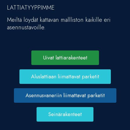
LATTIATYYPPIMME
Meiltä löydät kattavan mallliston kaikille eri
asennustavoille.
Uivat lattiarakenteet
Aluslattiaan liimattavat parketit
Asennusvaneriin liimattavat parketit
Seinärakenteet