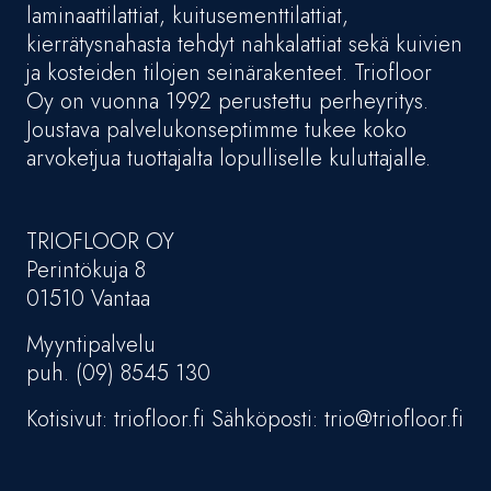
laminaattilattiat, kuitusementtilattiat,
kierrätysnahasta tehdyt nahkalattiat sekä kuivien
ja kosteiden tilojen seinärakenteet. Triofloor
Oy on vuonna 1992 perustettu perheyritys.
Joustava palvelukonseptimme tukee koko
arvoketjua tuottajalta lopulliselle kuluttajalle.
TRIOFLOOR OY
Perintökuja 8
01510 Vantaa
Myyntipalvelu
puh. (09) 8545 130
Kotisivut: triofloor.fi Sähköposti: trio@triofloor.fi