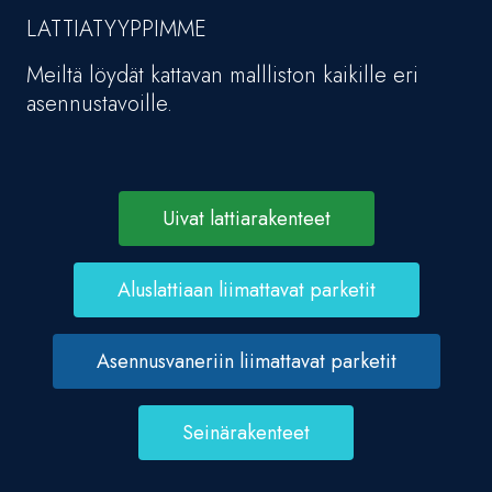
LATTIATYYPPIMME
Meiltä löydät kattavan mallliston kaikille eri
asennustavoille.
Uivat lattiarakenteet
Aluslattiaan liimattavat parketit
Asennusvaneriin liimattavat parketit
Seinärakenteet