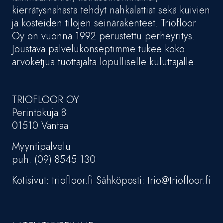
kierrätysnahasta tehdyt nahkalattiat sekä kuivien
ja kosteiden tilojen seinärakenteet. Triofloor
Oy on vuonna 1992 perustettu perheyritys.
Joustava palvelukonseptimme tukee koko
arvoketjua tuottajalta lopulliselle kuluttajalle.
TRIOFLOOR OY
Perintökuja 8
01510 Vantaa
Myyntipalvelu
puh. (09) 8545 130
Kotisivut: triofloor.fi Sähköposti: trio@triofloor.fi