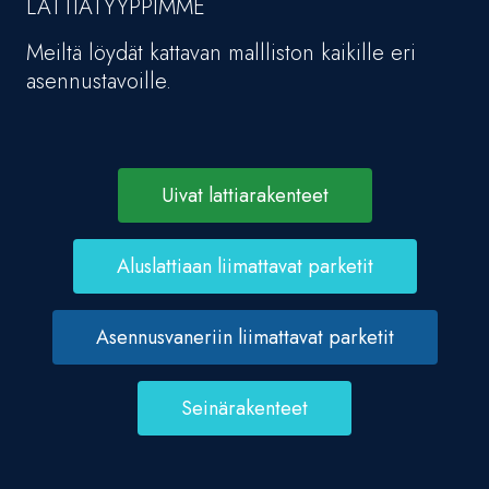
LATTIATYYPPIMME
Meiltä löydät kattavan mallliston kaikille eri
asennustavoille.
Uivat lattiarakenteet
Aluslattiaan liimattavat parketit
Asennusvaneriin liimattavat parketit
Seinärakenteet