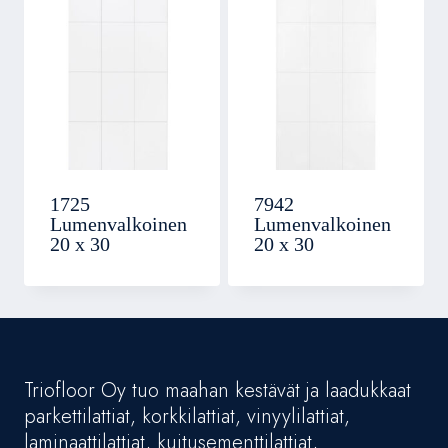
1725
7942
Lumenvalkoinen
Lumenvalkoinen
20 x 30
20 x 30
Triofloor Oy tuo maahan kestävät ja laadukkaat
parkettilattiat, korkkilattiat, vinyylilattiat,
laminaattilattiat, kuitusementtilattiat,