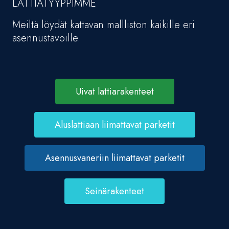
LATTIATYYPPIMME
Meiltä löydät kattavan mallliston kaikille eri
asennustavoille.
Uivat lattiarakenteet
Aluslattiaan liimattavat parketit
Asennusvaneriin liimattavat parketit
Seinärakenteet