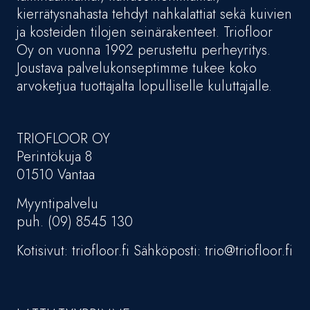
kierrätysnahasta tehdyt nahkalattiat sekä kuivien
ja kosteiden tilojen seinärakenteet. Triofloor
Oy on vuonna 1992 perustettu perheyritys.
Joustava palvelukonseptimme tukee koko
arvoketjua tuottajalta lopulliselle kuluttajalle.
TRIOFLOOR OY
Perintökuja 8
01510 Vantaa
Myyntipalvelu
puh. (09) 8545 130
Kotisivut: triofloor.fi Sähköposti: trio@triofloor.fi