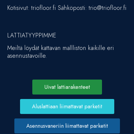
Kotisivut: triofloor.fi Sähköposti: trio@triofloor.fi
LATTIATYYPPIMME
Meiltä löydät kattavan mallliston kaikille eri
asennustavoille.
Uivat lattiarakenteet
Aluslattiaan liimattavat parketit
Asennusvaneriin liimattavat parketit