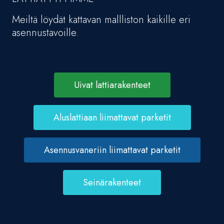
Meiltä löydät kattavan mallliston kaikille eri
asennustavoille.
Uivat lattiarakenteet
Aluslattiaan liimattavat parketit
Asennusvaneriin liimattavat parketit
Seinärakenteet