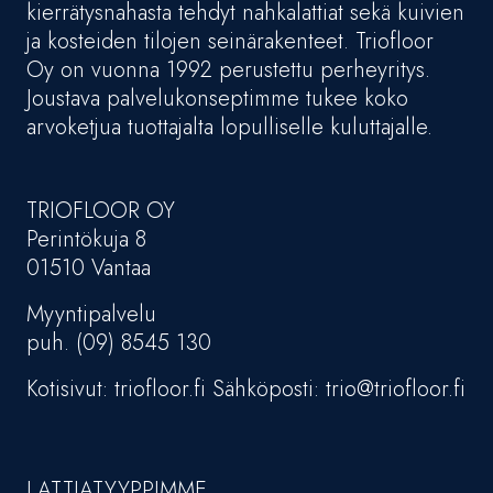
kierrätysnahasta tehdyt nahkalattiat sekä kuivien
ja kosteiden tilojen seinärakenteet. Triofloor
Oy on vuonna 1992 perustettu perheyritys.
Joustava palvelukonseptimme tukee koko
arvoketjua tuottajalta lopulliselle kuluttajalle.
TRIOFLOOR OY
Perintökuja 8
01510 Vantaa
Myyntipalvelu
puh. (09) 8545 130
Kotisivut: triofloor.fi Sähköposti: trio@triofloor.fi
LATTIATYYPPIMME