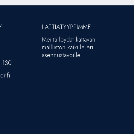
Y
LATTIATYYPPIMME
Meiltä löydät kattavan
mallliston kaikille eri
asennustavoille.
5 130
or.fi