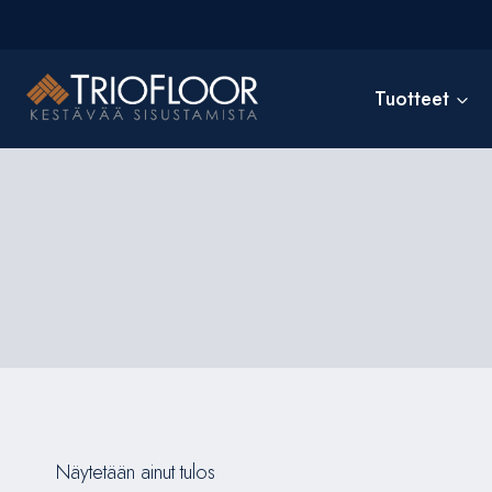
Siirry
sisältöön
Tuotteet
Näytetään ainut tulos