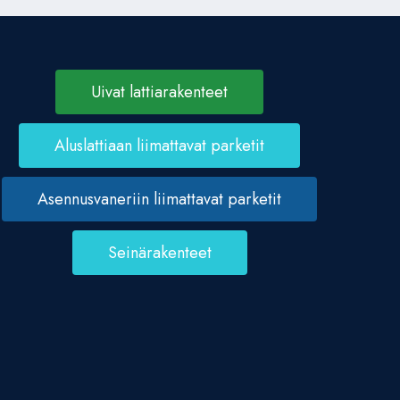
Uivat lattiarakenteet
Aluslattiaan liimattavat parketit
Asennusvaneriin liimattavat parketit
Seinärakenteet