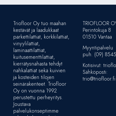
Triofloor Oy tuo maahan
TRIOFLOOR O
kestävät ja laadukkaat
Perintökuja 8
parkettilattiat, korkkilattiat,
01510 Vantaa
vinyylilattiat,
Myyntipalvelu
laminaattilattiat,
puh. (09) 854
kuitusementtilattiat,
kierrätysnahasta tehdyt
Kotisivut: trioflo
nahkalattiat sekä kuivien
Sähköposti:
ja kosteiden tilojen
trio@triofloor.fi
seinärakenteet. Triofloor
Oy on vuonna 1992
perustettu perheyritys.
Joustava
palvelukonseptimme