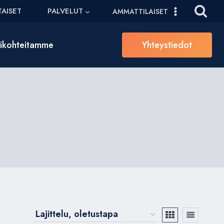
AISET
PALVELUT
AMMATTILAISET
sikohteitamme
Yhteystiedot