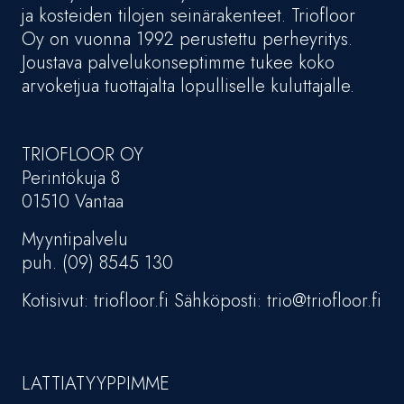
ja kosteiden tilojen seinärakenteet. Triofloor
Oy on vuonna 1992 perustettu perheyritys.
Joustava palvelukonseptimme tukee koko
arvoketjua tuottajalta lopulliselle kuluttajalle.
TRIOFLOOR OY
Perintökuja 8
01510 Vantaa
Myyntipalvelu
puh. (09) 8545 130
Kotisivut: triofloor.fi Sähköposti: trio@triofloor.fi
LATTIATYYPPIMME