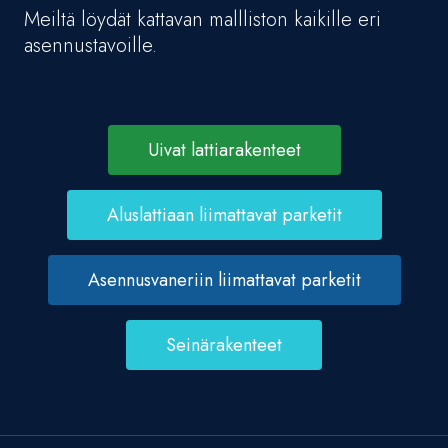
Meiltä löydät kattavan mallliston kaikille eri
asennustavoille.
Uivat lattiarakenteet
Aluslattiaan liimattavat parketit
Asennusvaneriin liimattavat parketit
Seinärakenteet