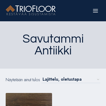
Siirry
sisältöön
Savutammi
Antiikki
Näytetään ainut tulos