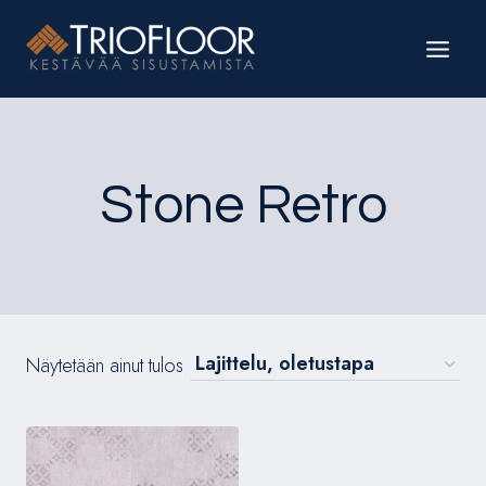
Siirry
sisältöön
Stone Retro
Näytetään ainut tulos