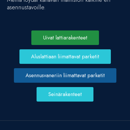
asennustavoille.
Uivat lattiarakenteet
Aluslattiaan liimattavat parketit
Asennusvaneriin liimattavat parketit
Seinärakenteet