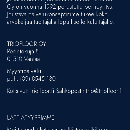
Oy on vuonna 1992 perustettu perheyritys.
Joustava palvelukonseptimme tukee koko
arvoketjua tuottajalta lopulliselle kuluttajalle.
TRIOFLOOR OY
Perintökuja 8
01510 Vantaa
Myyntipalvelu
puh. (09) 8545 130
Kotisivut: triofloor.fi Sähköposti: trio@triofloor.fi
LATTIATYYPPIMME
Meiltä löydät kattavan mallliston kaikille eri