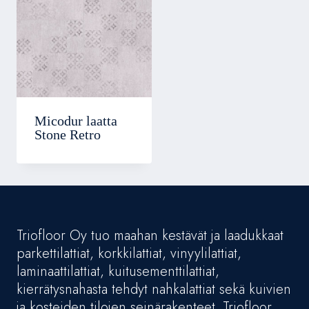
Micodur laatta
Stone Retro
Triofloor Oy tuo maahan kestävät ja laadukkaat
parkettilattiat, korkkilattiat, vinyylilattiat,
laminaattilattiat, kuitusementtilattiat,
kierrätysnahasta tehdyt nahkalattiat sekä kuivien
ja kosteiden tilojen seinärakenteet. Triofloor