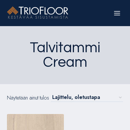
Siirry
sisältöön
Talvitammi
Cream
Näytetään ainut tulos