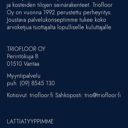
ja kosteiden tilojen seinärakenteet. Triofloor
Oy on vuonna 1992 perustettu perheyritys.
Joustava palvelukonseptimme tukee koko
arvoketjua tuottajalta lopulliselle kuluttajalle.
TRIOFLOOR OY
Perintökuja 8
01510 Vantaa
Myyntipalvelu
puh. (09) 8545 130
Kotisivut: triofloor.fi Sähköposti: trio@triofloor.fi
LATTIATYYPPIMME