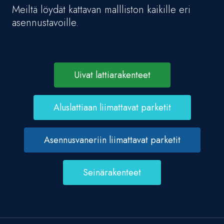
Meiltä löydät kattavan mallliston kaikille eri
asennustavoille.
Uivat lattiarakenteet
Aluslattiaan liimattavat parketit
Asennusvaneriin liimattavat parketit
Seinärakenteet