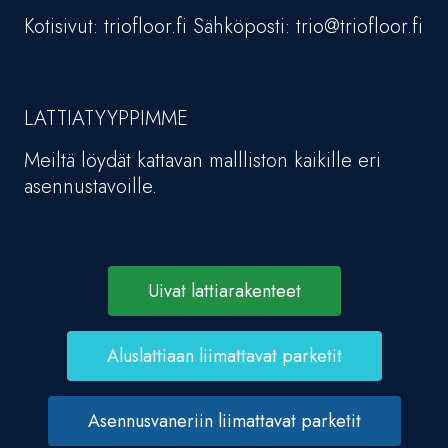
Kotisivut: triofloor.fi Sähköposti: trio@triofloor.fi
LATTIATYYPPIMME
Meiltä löydät kattavan mallliston kaikille eri
asennustavoille.
Uivat lattiarakenteet
Aluslattiaan liimattavat parketit
Asennusvaneriin liimattavat parketit