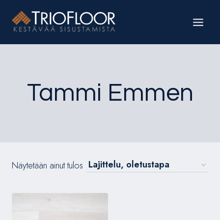
Siirry
sisältöön
Tammi Emmen
Näytetään ainut tulos