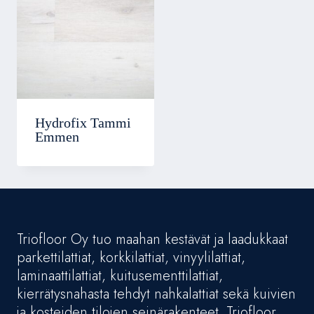
Hydrofix Tammi
Emmen
Triofloor Oy tuo maahan kestävät ja laadukkaat
parkettilattiat, korkkilattiat, vinyylilattiat,
laminaattilattiat, kuitusementtilattiat,
kierrätysnahasta tehdyt nahkalattiat sekä kuivien
ja kosteiden tilojen seinärakenteet. Triofloor