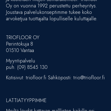
Oy on vuonna 1992 perustettu perheyritys.
Joustava palvelukonseptimme tukee koko
arvoketjua tuottajalta lopulliselle kuluttajalle.
TRIOFLOOR OY
Perintökuja 8
01510 Vantaa
Myyntipalvelu
puh. (09) 8545 130
Kotisivut: triofloor.fi Sähköposti: trio@triofloor.fi
LATTIATYYPPIMME
Meiltä löydät kattavan mallliston kaikille eri