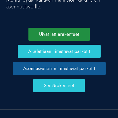
asennustavoille.
Uivat lattiarakenteet
Aluslattiaan liimattavat parketit
Asennusvaneriin liimattavat parketit
Seinärakenteet