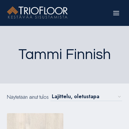
Siirry
sisältöön
Tammi Finnish
Näytetään ainut tulos