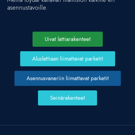
asennustavoille.
Uivat lattiarakenteet
Aluslattiaan liimattavat parketit
Asennusvaneriin liimattavat parketit
Seinärakenteet