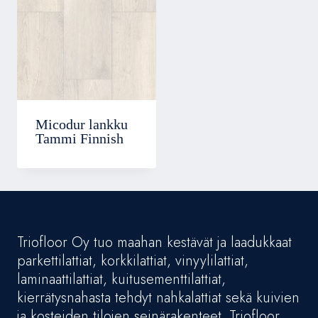
Micodur lankku
Tammi Finnish
Triofloor Oy tuo maahan kestävät ja laadukkaat
parkettilattiat, korkkilattiat, vinyylilattiat,
laminaattilattiat, kuitusementtilattiat,
kierrätysnahasta tehdyt nahkalattiat sekä kuivien
ja kosteiden tilojen seinärakenteet. Triofloor