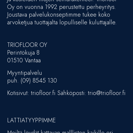
Oy on vuonna 1992 perustettu perheyritys.
Joustava palvelukonseptimme tukee koko
arvoketjua tuottajalta lopulliselle kuluttajalle.
TRIOFLOOR OY
Perintökuja 8
01510 Vantaa
Myyntipalvelu
puh. (09) 8545 130
Kotisivut: triofloor.fi Sähköposti: trio@triofloor.fi
LATTIATYYPPIMME
Meiltä löydät kattavan mallliston kaikille eri