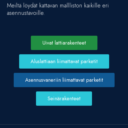
Meiltä löydät kattavan mallliston kaikille eri
asennustavoille.
Uivat lattiarakenteet
Aluslattiaan liimattavat parketit
Asennusvaneriin liimattavat parketit
Seinärakenteet