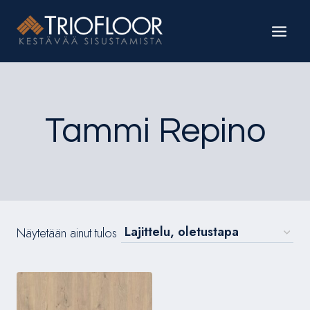
Siirry
sisältöön
Tammi Repino
Näytetään ainut tulos