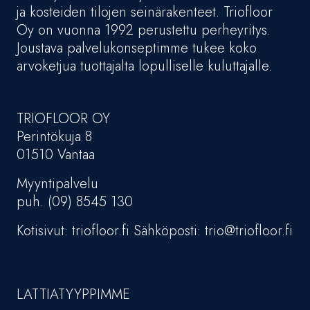
ja kosteiden tilojen seinärakenteet. Triofloor
Oy on vuonna 1992 perustettu perheyritys.
Joustava palvelukonseptimme tukee koko
arvoketjua tuottajalta lopulliselle kuluttajalle.
TRIOFLOOR OY
Perintökuja 8
01510 Vantaa
Myyntipalvelu
puh. (09) 8545 130
Kotisivut: triofloor.fi Sähköposti: trio@triofloor.fi
LATTIATYYPPIMME