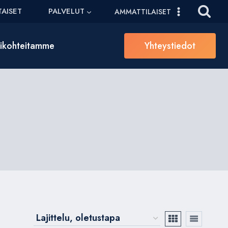
AISET
PALVELUT
AMMATTILAISET
sikohteitamme
Yhteystiedot