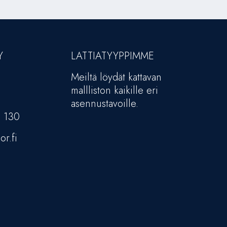
Y
LATTIATYYPPIMME
Meiltä löydät kattavan
mallliston kaikille eri
asennustavoille.
5 130
or.fi