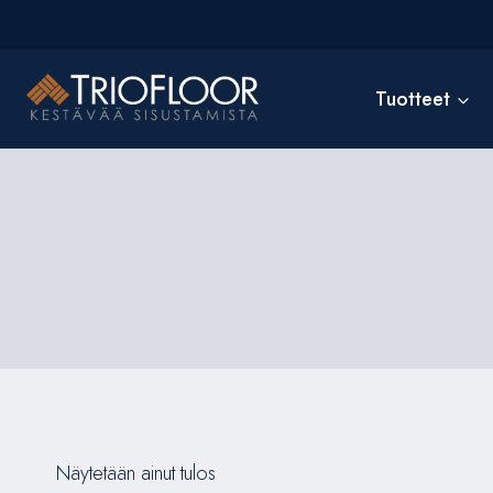
Siirry
sisältöön
Tuotteet
Näytetään ainut tulos