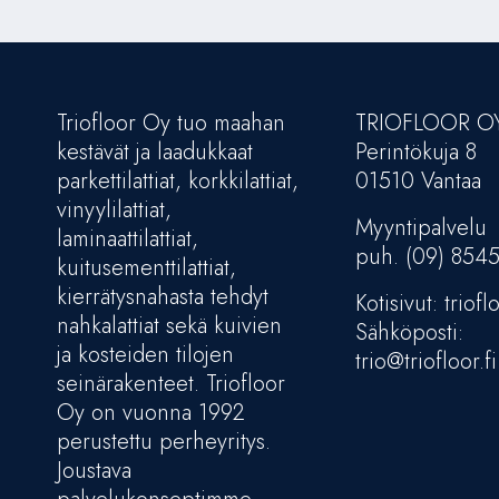
Triofloor Oy tuo maahan
TRIOFLOOR O
kestävät ja laadukkaat
Perintökuja 8
parkettilattiat, korkkilattiat,
01510 Vantaa
vinyylilattiat,
Myyntipalvelu
laminaattilattiat,
puh. (09) 854
kuitusementtilattiat,
kierrätysnahasta tehdyt
Kotisivut: trioflo
nahkalattiat sekä kuivien
Sähköposti:
ja kosteiden tilojen
trio@triofloor.fi
seinärakenteet. Triofloor
Oy on vuonna 1992
perustettu perheyritys.
Joustava