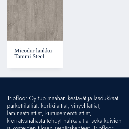
Micodur lankku
Tammi Steel
Triofloor Oy tuo maahan kestävät ja laadukkaat
parkettilattiat, korkkilattiat, vinyylilattiat,
laminaattilattiat, kuitusementtilattiat,
kierrätysnahasta tehdyt nahkalattiat sekä kuivien
ja kosteiden tilojen seinärakenteet. Triofloor