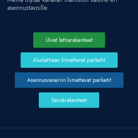
asennustavoille.
Uivat lattiarakenteet
Aluslattiaan liimattavat parketit
Asennusvaneriin liimattavat parketit
Seinärakenteet