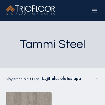
Siirry
sisältöön
Tammi Steel
Näytetään ainut tulos