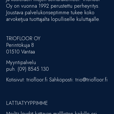
Oy on vuonna 1992 perustettu perheyritys.
Joustava palvelukonseptimme tukee koko
arvoketjua tuottajalta lopulliselle kuluttajalle.
TRIOFLOOR OY
Perintökuja 8
01510 Vantaa
Myyntipalvelu
puh. (09) 8545 130
Kotisivut: triofloor.fi Sähköposti: trio@triofloor.fi
LATTIATYYPPIMME
Meiltä löydät kattavan mallliston kaikille eri