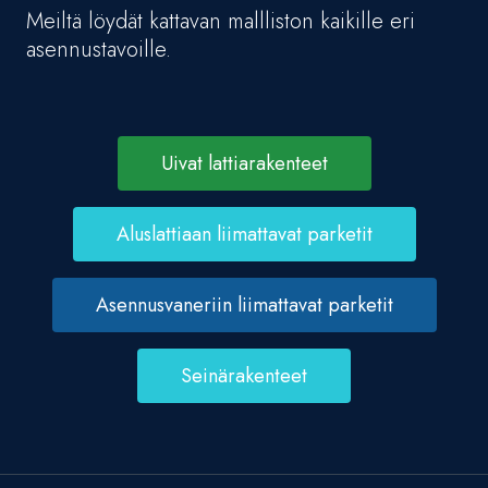
Meiltä löydät kattavan mallliston kaikille eri
asennustavoille.
Uivat lattiarakenteet
Aluslattiaan liimattavat parketit
Asennusvaneriin liimattavat parketit
Seinärakenteet