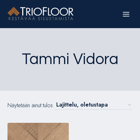
Siirry
sisältöön
Tammi Vidora
Näytetään ainut tulos