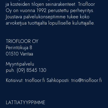
ja kosteiden tilojen seinärakenteet. Triofloor
Oy on vuonna 1992 perustettu perheyritys.
Joustava palvelukonseptimme tukee koko
arvoketjua tuottajalta lopulliselle kuluttajalle.
TRIOFLOOR OY
Perintökuja 8
01510 Vantaa
Myyntipalvelu
puh. (09) 8545 130
Kotisivut: triofloor.fi Sähköposti: trio@triofloor.fi
LATTIATYYPPIMME