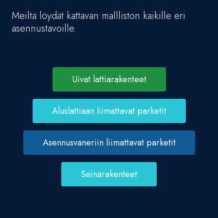
Meiltä löydät kattavan mallliston kaikille eri
asennustavoille.
Uivat lattiarakenteet
Aluslattiaan liimattavat parketit
Asennusvaneriin liimattavat parketit
Seinärakenteet