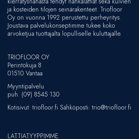
kierrätysnahasta tehdyt nahkalattiat sekä kuivien
ja kosteiden tilojen seinärakenteet. Triofloor
Oy on vuonna 1992 perustettu perheyritys.
Joustava palvelukonseptimme tukee koko
arvoketjua tuottajalta lopulliselle kuluttajalle.
TRIOFLOOR OY
Perintökuja 8
01510 Vantaa
Myyntipalvelu
puh. (09) 8545 130
Kotisivut: triofloor.fi Sähköposti: trio@triofloor.fi
LATTIATYYPPIMME