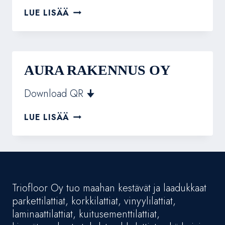
NYCON
LUE LISÄÄ
OY
AURA RAKENNUS OY
Download QR 🠋
AURA
LUE LISÄÄ
RAKENNUS
OY
Triofloor Oy tuo maahan kestävät ja laadukkaat
parkettilattiat, korkkilattiat, vinyylilattiat,
laminaattilattiat, kuitusementtilattiat,