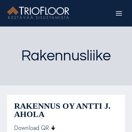
Siirry
sisältöön
Rakennusliike
RAKENNUS OY ANTTI J.
AHOLA
Download QR 🠋