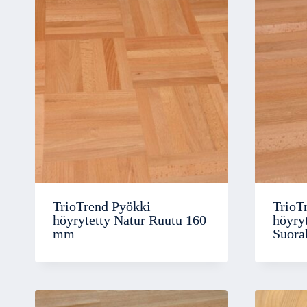
TrioTrend Pyökki
TrioT
höyrytetty Natur Ruutu 160
höyry
mm
Suora