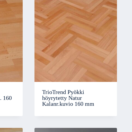
TrioTrend Pyökki
. 160
höyrytetty Natur
Kalanr.kuvio 160 mm