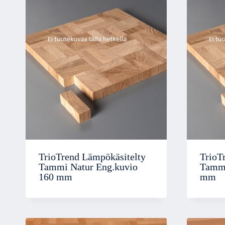
TrioTrend Lämpökäsitelty
TrioT
Tammi Natur Eng.kuvio
Tammi
160 mm
mm