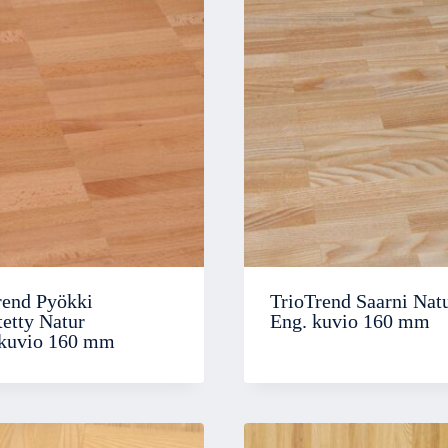
rend Pyökki
TrioTrend Saarni Nat
tetty Natur
Eng. kuvio 160 mm
kuvio 160 mm