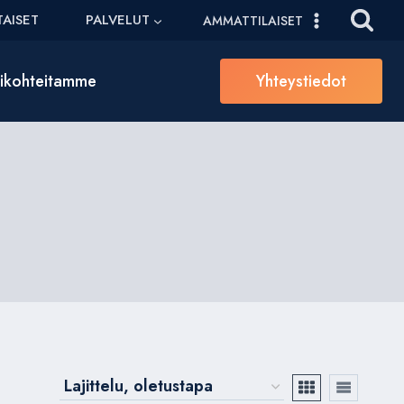
AISET
PALVELUT
AMMATTILAISET
sikohteitamme
Yhteystiedot