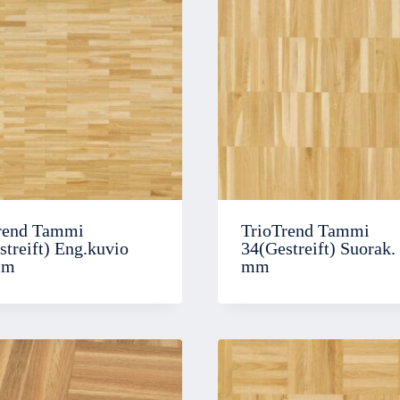
rend Tammi
TrioTrend Tammi
streift) Eng.kuvio
34(Gestreift) Suorak.
mm
mm