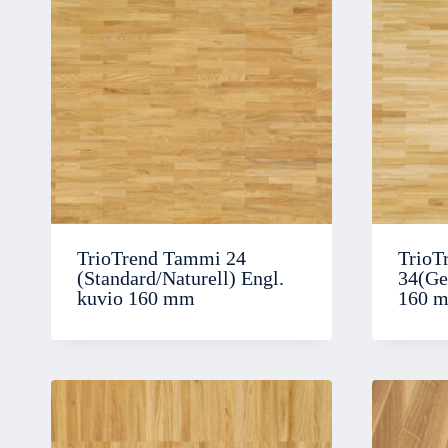
TrioTrend Tammi 24
TrioT
(Standard/Naturell) Engl.
34(Ge
kuvio 160 mm
160 