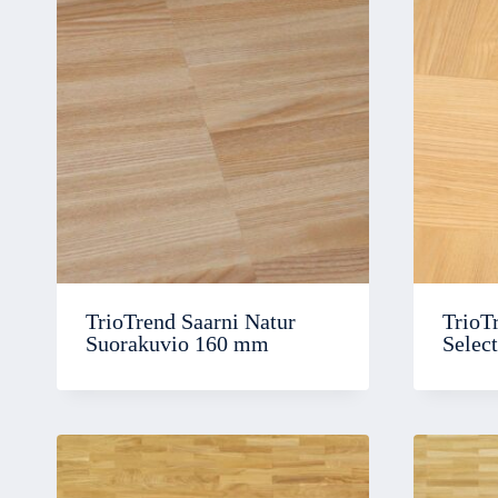
TrioTrend Saarni Natur
TrioT
Suorakuvio 160 mm
Selec