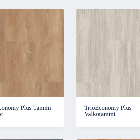
conomy Plus Tammi
TrioEconomy Plus
ic
Valkotammi