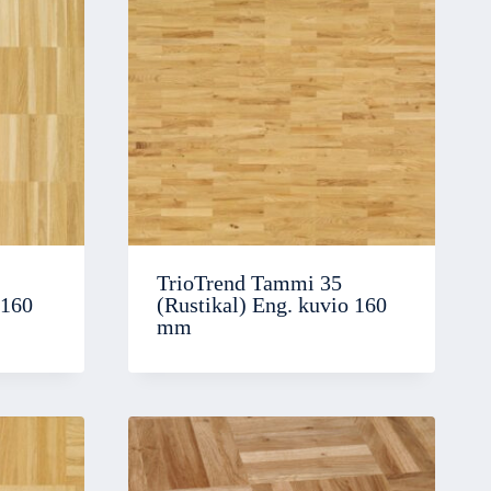
TrioTrend Tammi 35
 160
(Rustikal) Eng. kuvio 160
mm