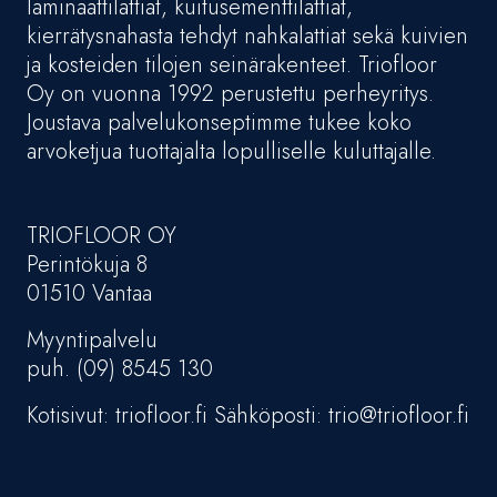
laminaattilattiat, kuitusementtilattiat,
kierrätysnahasta tehdyt nahkalattiat sekä kuivien
ja kosteiden tilojen seinärakenteet. Triofloor
Oy on vuonna 1992 perustettu perheyritys.
Joustava palvelukonseptimme tukee koko
arvoketjua tuottajalta lopulliselle kuluttajalle.
TRIOFLOOR OY
Perintökuja 8
01510 Vantaa
Myyntipalvelu
puh. (09) 8545 130
Kotisivut: triofloor.fi Sähköposti: trio@triofloor.fi