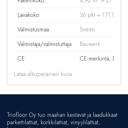
Pakettikoko:
4,92 m² = 27 kg
Lavakoko:
36 pkt = 177,12 m2
Valmistusmaa:
Sveitsi
Valmistaja/valmistuttaja:
Bauwerk
CE:
CE-merkintä, DOP
Lataa alkuperäinen kuva
Triofloor Oy tuo maahan kestävät ja laadukkaat
parkettilattiat, korkkilattiat, vinyylilattiat,