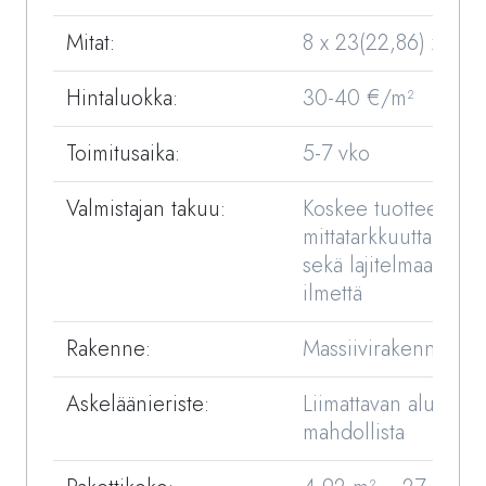
Mitat:
8 x 23(22,86) x 16
Hintaluokka:
30-40 €/m²
Toimitusaika:
5-7 vko
Valmistajan takuu:
Koskee tuotteen
mittatarkkuutta,kost
sekä lajitelmaa/visua
ilmettä
Rakenne:
Massiivirakenne
Askeläänieriste:
Liimattavan aluskork
mahdollista