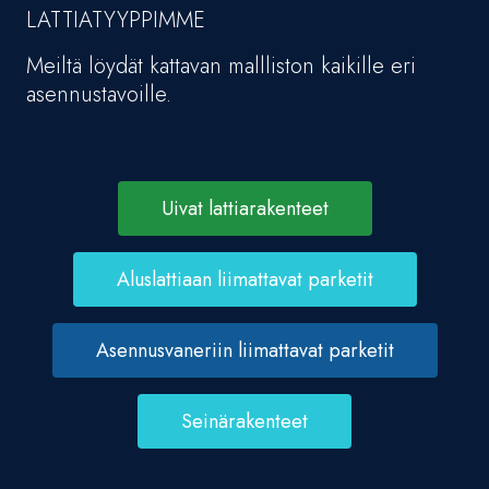
LATTIATYYPPIMME
Meiltä löydät kattavan mallliston kaikille eri
asennustavoille.
Uivat lattiarakenteet
Aluslattiaan liimattavat parketit
Asennusvaneriin liimattavat parketit
Seinärakenteet