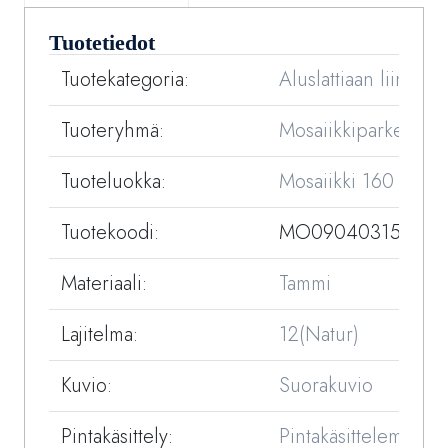
Tuotetiedot
Tuotekategoria:
Aluslattiaan liimattav
Tuoteryhmä:
Mosaiikkiparketit
Tuoteluokka:
Mosaiikki 160 mm
Tuotekoodi:
MO09040315-03
Materiaali:
Tammi
Lajitelma:
12(Natur)
Kuvio:
Suorakuvio
Pintakäsittely:
Pintakäsittelemätön