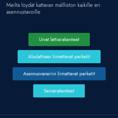
Meiltä löydät kattavan mallliston kaikille eri
asennustavoille.
Uivat lattiarakenteet
Aluslattiaan liimattavat parketit
Asennusvaneriin liimattavat parketit
Seinärakenteet