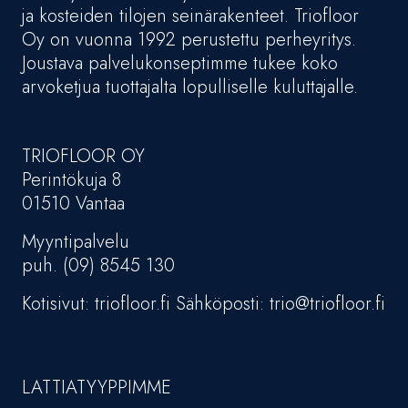
ja kosteiden tilojen seinärakenteet. Triofloor
Oy on vuonna 1992 perustettu perheyritys.
Joustava palvelukonseptimme tukee koko
arvoketjua tuottajalta lopulliselle kuluttajalle.
TRIOFLOOR OY
Perintökuja 8
01510 Vantaa
Myyntipalvelu
puh. (09) 8545 130
Kotisivut: triofloor.fi Sähköposti: trio@triofloor.fi
LATTIATYYPPIMME