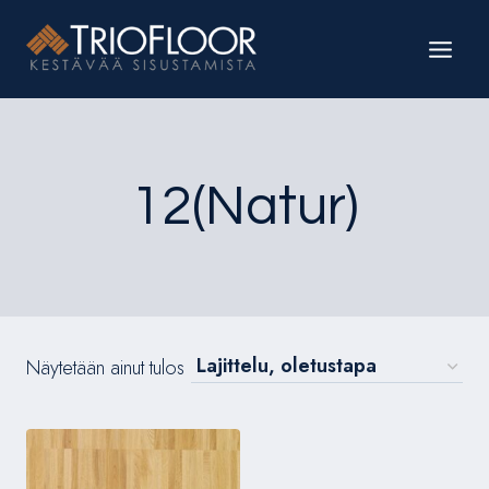
Siirry
sisältöön
12(Natur)
Näytetään ainut tulos