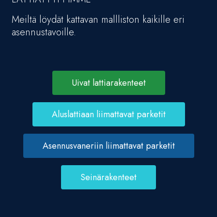
Meiltä löydät kattavan mallliston kaikille eri
asennustavoille.
Uivat lattiarakenteet
Aluslattiaan liimattavat parketit
Asennusvaneriin liimattavat parketit
Seinärakenteet