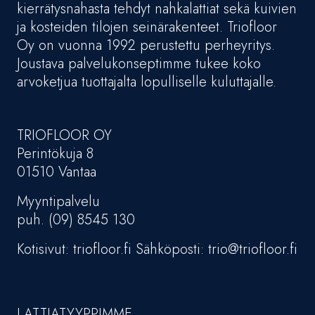
kierrätysnahasta tehdyt nahkalattiat sekä kuivien
ja kosteiden tilojen seinärakenteet. Triofloor
Oy on vuonna 1992 perustettu perheyritys.
Joustava palvelukonseptimme tukee koko
arvoketjua tuottajalta lopulliselle kuluttajalle.
TRIOFLOOR OY
Perintökuja 8
01510 Vantaa
Myyntipalvelu
puh. (09) 8545 130
Kotisivut: triofloor.fi Sähköposti: trio@triofloor.fi
LATTIATYYPPIMME