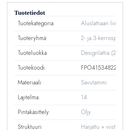
Tuotetiedot
Tuotekategoria:
Aluslattiaan liimattav
Tuoteryhmä:
2- ja 3-kerrosparketi
Tuoteluokka:
Designlattia (2-kerr
Tuotekoodi:
FPÖ415348220-03
Materiaali:
Savutammi
Lajitelma:
14
Pintakäsittely:
Öljy
Struktuuri:
Harjattu + viisteet 4 