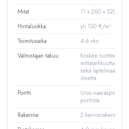
Mitat:
11 x 260 x 520 / 4
Hintaluokka:
yli 150 €/m²
Toimitusaika:
4-6 vko
Valmistajan takuu:
Koskee tuotteen
mittatarkkuutta,kost
sekä lajitelmaa/visua
ilmettä
Pontti:
Uros-naaraspontti, e
pontista
Rakenne:
2-kerrosrakenne