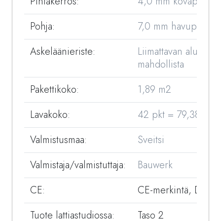
Pintakerros:
4,0 mm kovapuuker
Pohja:
7,0 mm havupuulame
Askeläänieriste:
Liimattavan aluskork
mahdollista
Pakettikoko:
1,89 m2
Lavakoko:
42 pkt = 79,38 m2
Valmistusmaa:
Sveitsi
Valmistaja/valmistuttaja:
Bauwerk
CE:
CE-merkintä, DOP
Tuote lattiastudiossa:
Taso 2