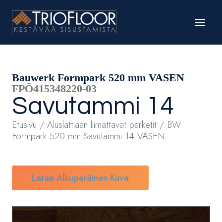
Siirry
sisältöön
Bauwerk Formpark 520 mm VASEN
FPÖ415348220-03
Savutammi
14
Etusivu
/
Aluslattiaan liimattavat parketit
/ BW
Formpark 520 mm Savutammi 14 VASEN
Lataa Alkuperäinen Kuva