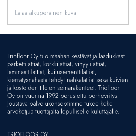
Lataa alkuperäinen kuva
Triofloor Oy tuo maahan kestävät ja laadukkaat
parkettilattiat, korkkilattiat, vinyylilattiat,
laminaattilattiat, kuitusementtilattiat,
kierrätysnahasta tehdyt nahkalattiat sekä kuivien
ja kosteiden tilojen seinärakenteet. Triofloor
Oy on vuonna 1992 perustettu perheyritys.
Joustava palvelukonseptimme tukee koko
arvoketjua tuottajalta lopulliselle kuluttajalle.
TRIOFLOOR OY