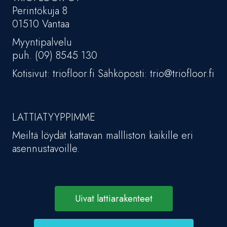
Perintökuja 8
01510 Vantaa
Myyntipalvelu
puh. (09) 8545 130
Kotisivut: triofloor.fi Sähköposti: trio@triofloor.fi
LATTIATYYPPIMME
Meiltä löydät kattavan mallliston kaikille eri
asennustavoille.
Uivat lattiarakenteet