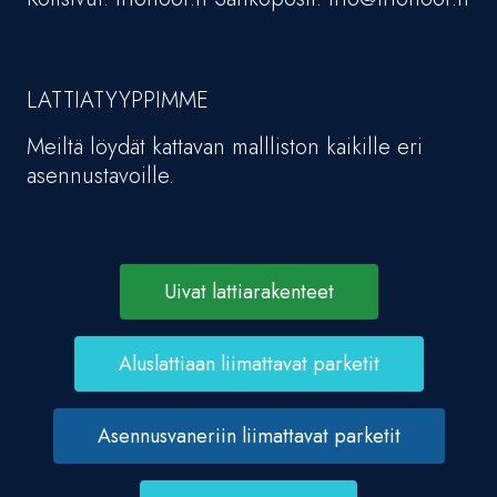
LATTIATYYPPIMME
Meiltä löydät kattavan mallliston kaikille eri
asennustavoille.
Uivat lattiarakenteet
Aluslattiaan liimattavat parketit
Asennusvaneriin liimattavat parketit