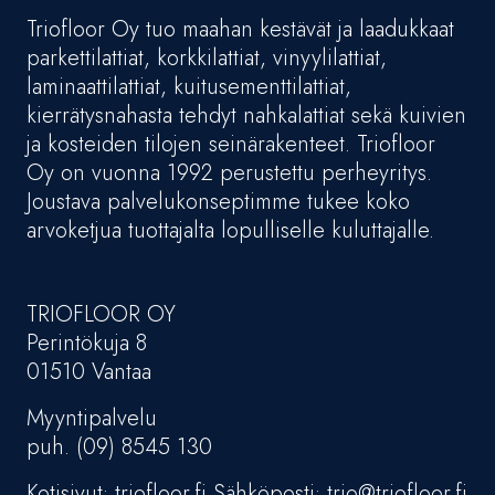
Triofloor Oy tuo maahan kestävät ja laadukkaat
parkettilattiat, korkkilattiat, vinyylilattiat,
laminaattilattiat, kuitusementtilattiat,
kierrätysnahasta tehdyt nahkalattiat sekä kuivien
ja kosteiden tilojen seinärakenteet. Triofloor
Oy on vuonna 1992 perustettu perheyritys.
Joustava palvelukonseptimme tukee koko
arvoketjua tuottajalta lopulliselle kuluttajalle.
TRIOFLOOR OY
Perintökuja 8
01510 Vantaa
Myyntipalvelu
puh. (09) 8545 130
Kotisivut: triofloor.fi Sähköposti: trio@triofloor.fi