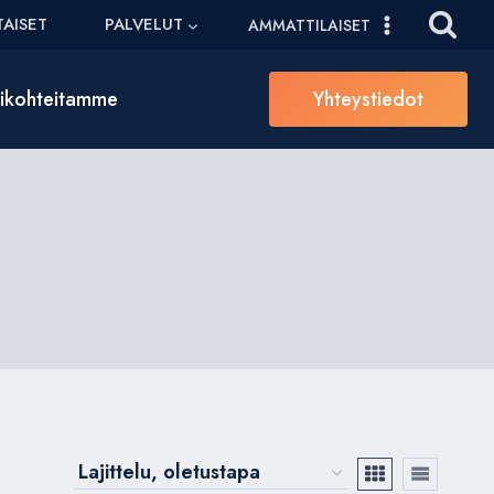
AISET
PALVELUT
AMMATTILAISET
sikohteitamme
Yhteystiedot