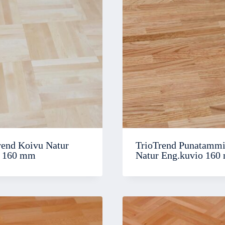
rend Koivu Natur
TrioTrend Punatamm
 160 mm
Natur Eng.kuvio 160