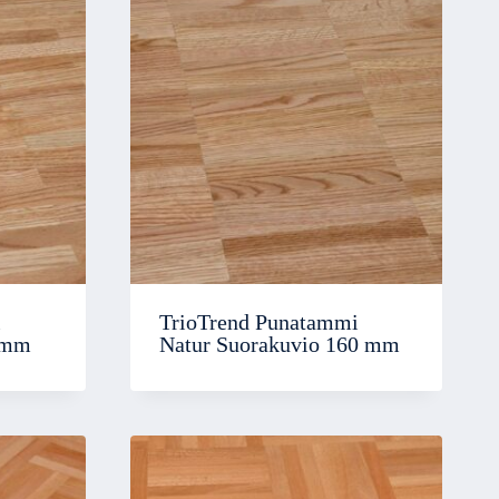
i
TrioTrend Punatammi
 mm
Natur Suorakuvio 160 mm