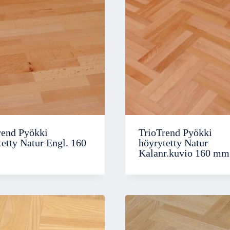
rend Pyökki
TrioTrend Pyökki
etty Natur Engl. 160
höyrytetty Natur
Kalanr.kuvio 160 mm