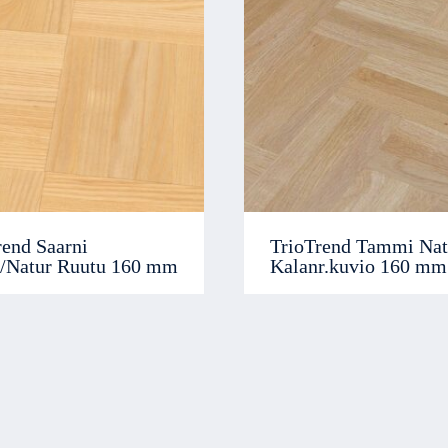
rend Saarni
TrioTrend Tammi Nat
t/Natur Ruutu 160 mm
Kalanr.kuvio 160 mm
End of content