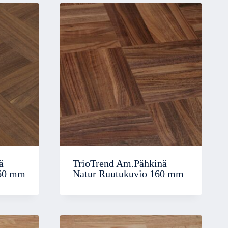
ä
TrioTrend Am.Pähkinä
160 mm
Natur Ruutukuvio 160 mm