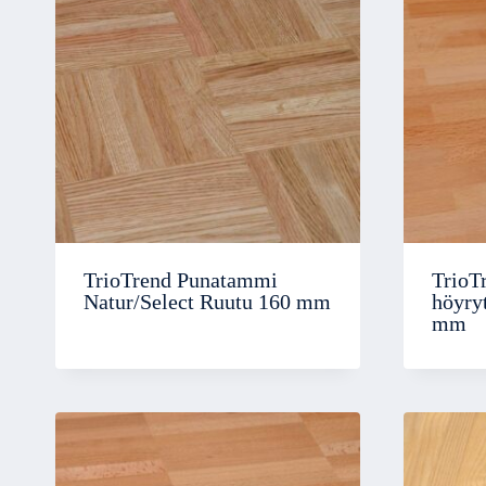
TrioTrend Punatammi
TrioT
Natur/Select Ruutu 160 mm
höyryt
mm