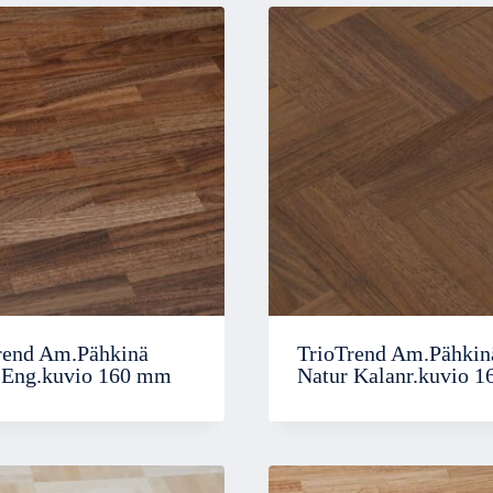
rend Am.Pähkinä
TrioTrend Am.Pähkin
 Eng.kuvio 160 mm
Natur Kalanr.kuvio 