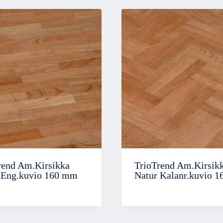
rend Am.Kirsikka
TrioTrend Am.Kirsik
 Eng.kuvio 160 mm
Natur Kalanr.kuvio 