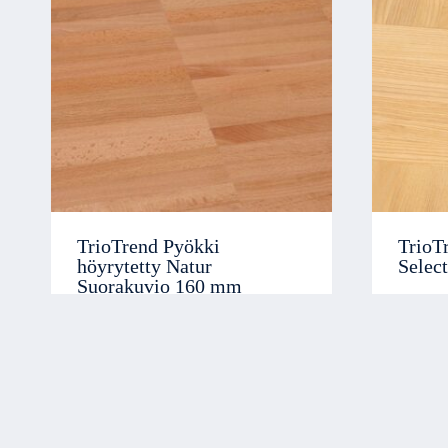
TrioTrend Pyökki
TrioT
höyrytetty Natur
Selec
Suorakuvio 160 mm