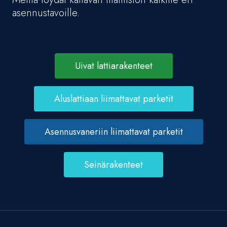
asennustavoille.
Uivat lattiarakenteet
Aluslattiaan liimattavat parketit
Asennusvaneriin liimattavat parketit
Seinärakenteet