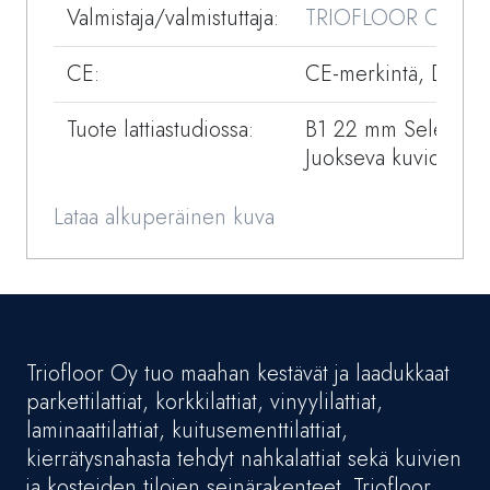
Valmistaja/valmistuttaja:
TRIOFLOOR OY
CE:
CE-merkintä, DOP
Tuote lattiastudiossa:
B1 22 mm Select/Na
Juokseva kuvio, matt
Lataa alkuperäinen kuva
Triofloor Oy tuo maahan kestävät ja laadukkaat
parkettilattiat, korkkilattiat, vinyylilattiat,
laminaattilattiat, kuitusementtilattiat,
kierrätysnahasta tehdyt nahkalattiat sekä kuivien
ja kosteiden tilojen seinärakenteet. Triofloor