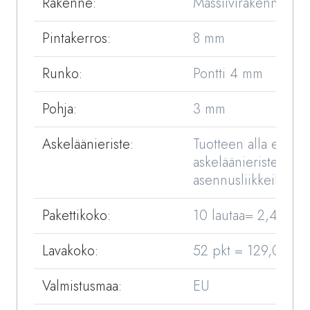
Rakenne:
Massiivirakenne
Pintakerros:
8 mm
Runko:
Pontti 4 mm
Pohja:
3 mm
Askeläänieriste:
Tuotteen alla ei käyt
askeläänieristettä (li
asennusliikkeiltä).
Pakettikoko:
10 lautaa= 2,481 m
Lavakoko:
52 pkt = 129,012 m
Valmistusmaa:
EU