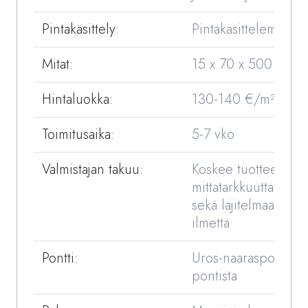
Pintakäsittely:
Pintakäsittelemätön
Mitat:
15 x 70 x 500 mm
Hintaluokka:
130-140 €/m²
Toimitusaika:
5-7 vko
Valmistajan takuu:
Koskee tuotteen
mittatarkkuutta,kost
sekä lajitelmaa/visua
ilmettä
Pontti:
Uros-naaraspontti, e
pontista