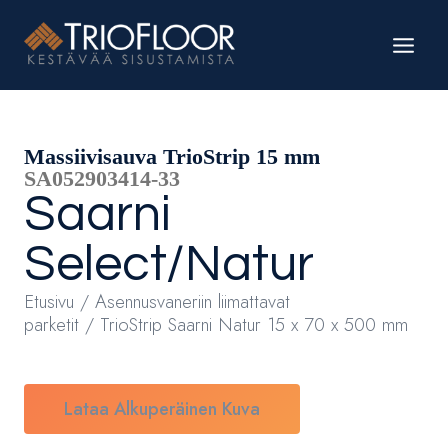
Siirry
sisältöön
Massiivisauva TrioStrip 15 mm
SA052903414-33
Saarni
Select/Natur
Etusivu
/
Asennusvaneriin liimattavat
parketit
/ TrioStrip Saarni Natur 15 x 70 x 500 mm
Lataa Alkuperäinen Kuva