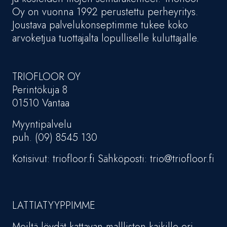
Oy on vuonna 1992 perustettu perheyritys.
Joustava palvelukonseptimme tukee koko
arvoketjua tuottajalta lopulliselle kuluttajalle.
TRIOFLOOR OY
Perintökuja 8
01510 Vantaa
Myyntipalvelu
puh. (09) 8545 130
Kotisivut: triofloor.fi Sähköposti: trio@triofloor.fi
LATTIATYYPPIMME
Meiltä löydät kattavan mallliston kaikille eri