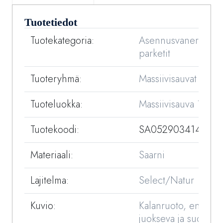
Tuotetiedot
Tuotekategoria:
Asennusvaneriin liim
parketit
Tuoteryhmä:
Massiivisauvat
Tuoteluokka:
Massiivisauva 15 m
Tuotekoodi:
SA052903414-33
Materiaali:
Saarni
Lajitelma:
Select/Natur
Kuvio:
Kalanruoto, englanti
juokseva ja suora