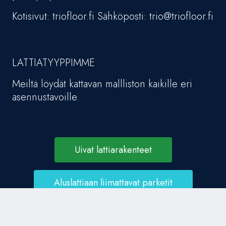
Kotisivut: triofloor.fi Sähköposti: trio@triofloor.fi
LATTIATYYPPIMME
Meiltä löydät kattavan mallliston kaikille eri
asennustavoille.
Uivat lattiarakenteet
Aluslattiaan liimattavat parketit
Asennusvaneriin liimattavat parketit