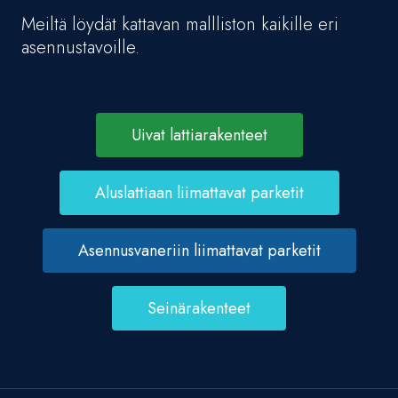
Meiltä löydät kattavan mallliston kaikille eri
asennustavoille.
Uivat lattiarakenteet
Aluslattiaan liimattavat parketit
Asennusvaneriin liimattavat parketit
Seinärakenteet