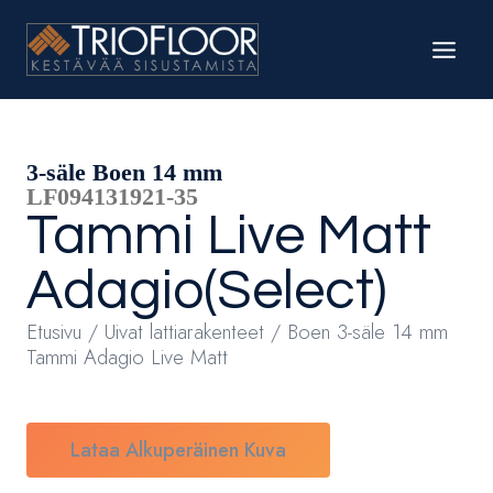
Siirry
sisältöön
3-säle Boen 14 mm
LF094131921-35
Tammi
Live Matt
Adagio(Select)
Etusivu
/
Uivat lattiarakenteet
/ Boen 3-säle 14 mm
Tammi Adagio Live Matt
Lataa Alkuperäinen Kuva