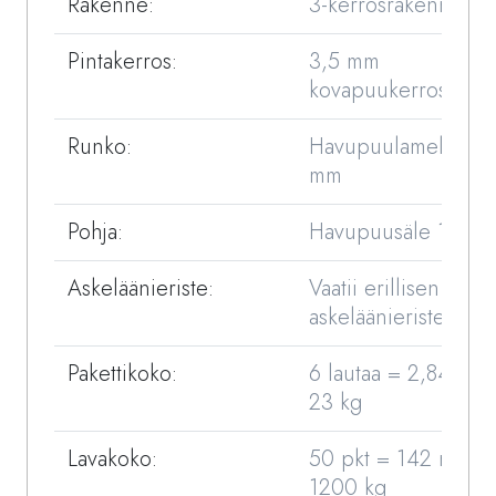
Rakenne:
3-kerrosrakenne
Pintakerros:
3,5 mm
kovapuukerros
Runko:
Havupuulamelli 8,8
mm
Pohja:
Havupuusäle 1,7 m
Askeläänieriste:
Vaatii erillisen
askeläänieristeen
Pakettikoko:
6 lautaa = 2,84 m2
23 kg
Lavakoko:
50 pkt = 142 m2 =
1200 kg