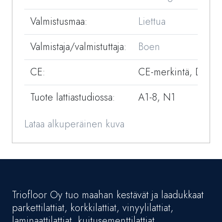
Valmistusmaa:
Liettua
Valmistaja/valmistuttaja:
Boen
CE:
CE-merkintä, DOP
Tuote lattiastudiossa:
A1-8, N1
Lataa alkuperäinen kuva
Triofloor Oy tuo maahan kestävät ja laadukkaat
parkettilattiat, korkkilattiat, vinyylilattiat,
laminaattilattiat, kuitusementtilattiat,