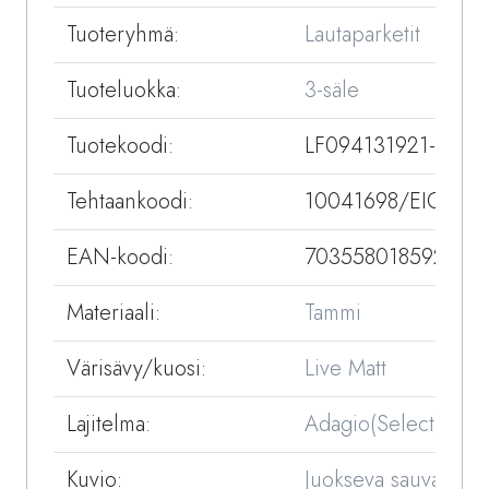
Tuoteryhmä:
Lautaparketit
Tuoteluokka:
3-säle
Tuotekoodi:
LF094131921-35
Tehtaankoodi:
10041698/EIGL25
EAN-koodi:
7035580185925
Materiaali:
Tammi
Värisävy/kuosi:
Live Matt
Lajitelma:
Adagio(Select)
Kuvio:
Juokseva sauvakuvi