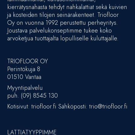
kierrätysnahasta tehdyt nahkalattiat sekä kuivien
ja kosteiden tilojen seinärakenteet. Triofloor
Oy on vuonna 1992 perustettu perheyritys.
Joustava palvelukonseptimme tukee koko
arvoketjua tuottajalta lopulliselle kuluttajalle.
TRIOFLOOR OY
Perintökuja 8
01510 Vantaa
Myyntipalvelu
puh. (09) 8545 130
Kotisivut: triofloor.fi Sähköposti: trio@triofloor.fi
LATTIATYYPPIMME