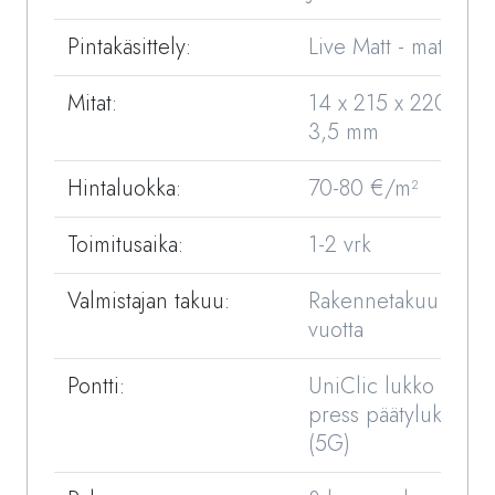
Pintakäsittely:
Live Matt - mattalakk
Mitat:
14 x 215 x 2200 /
3,5 mm
Hintaluokka:
70-80 €/m²
Toimitusaika:
1-2 vrk
Valmistajan takuu:
Rakennetakuu 25
vuotta
Pontti:
UniClic lukko +X-
press päätylukko
(5G)