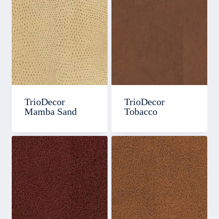
TrioDecor
TrioDecor
Mamba Sand
Tobacco