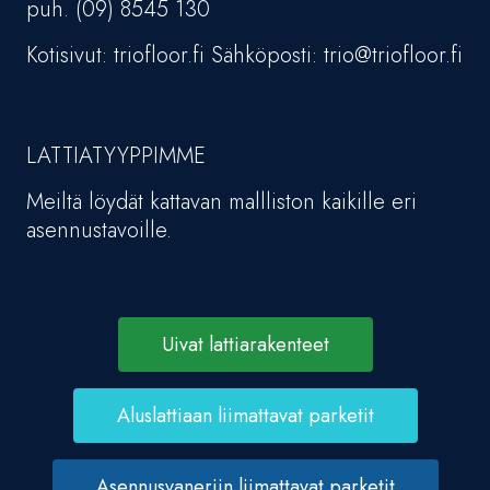
puh. (09) 8545 130
Kotisivut: triofloor.fi Sähköposti: trio@triofloor.fi
LATTIATYYPPIMME
Meiltä löydät kattavan mallliston kaikille eri
asennustavoille.
Uivat lattiarakenteet
Aluslattiaan liimattavat parketit
Asennusvaneriin liimattavat parketit