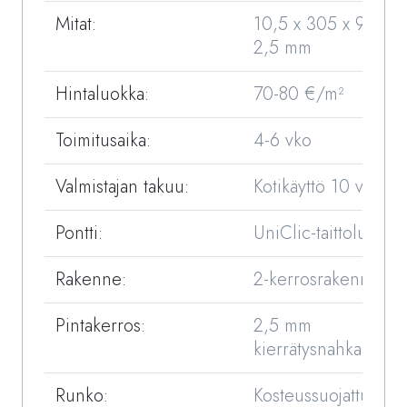
Mitat:
10,5 x 305 x 915 /
2,5 mm
Hintaluokka:
70-80 €/m²
Toimitusaika:
4-6 vko
Valmistajan takuu:
Kotikäyttö 10 vuotta
Pontti:
UniClic-taittolukko
Rakenne:
2-kerrosrakenne
Pintakerros:
2,5 mm
kierrätysnahka
Runko:
Kosteussuojattu