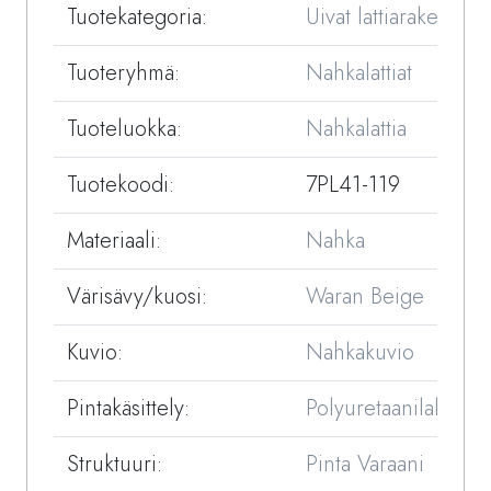
Tuotekategoria:
Uivat lattiarakenteet
Tuoteryhmä:
Nahkalattiat
Tuoteluokka:
Nahkalattia
Tuotekoodi:
7PL41-119
Materiaali:
Nahka
Värisävy/kuosi:
Waran Beige
Kuvio:
Nahkakuvio
Pintakäsittely:
Polyuretaanilakka
Struktuuri:
Pinta Varaani