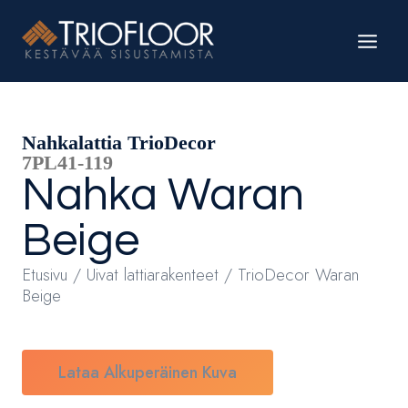
Siirry
sisältöön
Nahkalattia TrioDecor
7PL41-119
Nahka
Waran
Beige
Etusivu
/
Uivat lattiarakenteet
/ TrioDecor Waran
Beige
Lataa Alkuperäinen Kuva