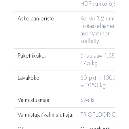
HDF-runko 6,8 mm
Askeläänieriste:
Korkki 1,2 mm.
Lisäaskeläänieristee
asentaminen
kielletty.
Pakettikoko:
6 lautaa= 1,68 m2 =
17,5 kg
Lavakoko:
60 pkt = 100,80 m²
= 1050 kg
Valmistusmaa:
Sveitsi
Valmistaja/valmistuttaja:
TRIOFLOOR OY