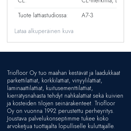
CE:
CE-merkintä, DOP
Tuote lattiastudiossa:
A7-3
Lataa alkuperäinen kuva
Triofloor Oy tuo maahan kestävät ja laadukkaat
parkettilattiat, korkkilattiat, vinyylilattiat,
laminaattilattiat, kuitusementtilattiat,
kierrätysnahasta tehdyt nahkalattiat sekä kuivien
ja kosteiden tilojen seinärakenteet. Triofloor
Oy on vuonna 1992 perustettu perheyritys.
Joustava palvelukonseptimme tukee koko
arvoketjua tuottajalta lopulliselle kuluttajalle.