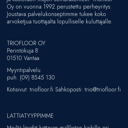
Oy on vuonna 1992 perustettu perheyritys.
Joustava palvelukonseptimme tukee koko
arvoketjua tuottajalta lopulliselle kuluttajalle.
TRIOFLOOR OY
Perintökuja 8
01510 Vantaa
Myyntipalvelu
puh. (09) 8545 130
Kotisivut: triofloor.fi Sähköposti: trio@triofloor.fi
LATTIATYYPPIMME
Meiltä löydät kattavan mallliston kaikille eri