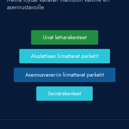
asennustavoille.
Uivat lattiarakenteet
Aluslattiaan liimattavat parketit
Asennusvaneriin liimattavat parketit
Seinärakenteet