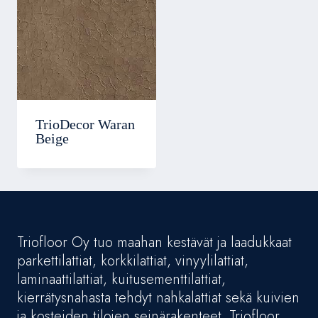
TrioDecor Waran
Beige
Triofloor Oy tuo maahan kestävät ja laadukkaat
parkettilattiat, korkkilattiat, vinyylilattiat,
laminaattilattiat, kuitusementtilattiat,
kierrätysnahasta tehdyt nahkalattiat sekä kuivien
ja kosteiden tilojen seinärakenteet. Triofloor