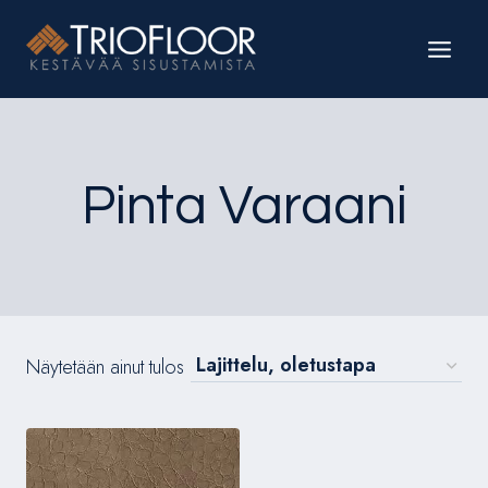
Siirry
sisältöön
Pinta Varaani
Näytetään ainut tulos