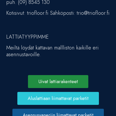
puh. (09) 8545 130
Kotisivut: triofloor.fi Sähköposti: trio@triofloor.fi
LATTIATYYPPIMME
Meiltä löydät kattavan mallliston kaikille eri
asennustavoille.
Uivat lattiarakenteet
Aluslattiaan liimattavat parketit
Asennusvaneriin liimattavat parketit