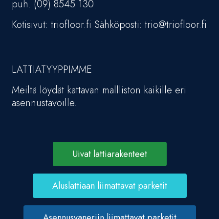
puh. (09) 8545 130
Kotisivut: triofloor.fi Sähköposti: trio@triofloor.fi
LATTIATYYPPIMME
Meiltä löydät kattavan mallliston kaikille eri
asennustavoille.
Uivat lattiarakenteet
Aluslattiaan liimattavat parketit
Asennusvaneriin liimattavat parketit