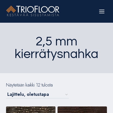
Siirry
sisältöön
2,5 mm
kierrätysnahka
Näytetään kaikki 12 tulosta