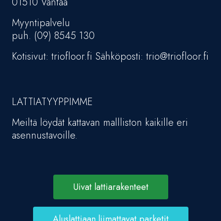
01510 Vantaa
Myyntipalvelu
puh. (09) 8545 130
Kotisivut: triofloor.fi Sähköposti: trio@triofloor.fi
LATTIATYYPPIMME
Meiltä löydät kattavan mallliston kaikille eri
asennustavoille.
Uivat lattiarakenteet
Aluslattiaan liimattavat parketit