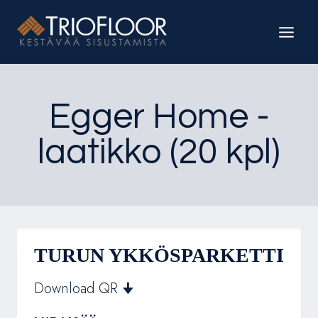
Siirry
sisältöön
Egger Home -
laatikko (20 kpl)
TURUN YKKÖSPARKETTI
Download QR 🠋