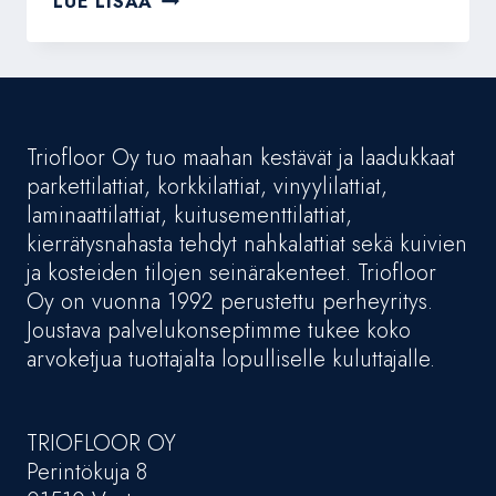
LUE LISÄÄ
PARKETTI
OY
Triofloor Oy tuo maahan kestävät ja laadukkaat
parkettilattiat, korkkilattiat, vinyylilattiat,
laminaattilattiat, kuitusementtilattiat,
kierrätysnahasta tehdyt nahkalattiat sekä kuivien
ja kosteiden tilojen seinärakenteet. Triofloor
Oy on vuonna 1992 perustettu perheyritys.
Joustava palvelukonseptimme tukee koko
arvoketjua tuottajalta lopulliselle kuluttajalle.
TRIOFLOOR OY
Perintökuja 8