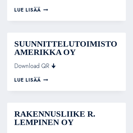
VÄRISILMÄ
LUE LISÄÄ
ESPOO
VIHERLAAKSO
SUUNNITTELUTOIMISTO
AMERIKKA OY
Download QR 🠋
SUUNNITTELUTOIMISTO
LUE LISÄÄ
AMERIKKA
OY
RAKENNUSLIIKE R.
LEMPINEN OY