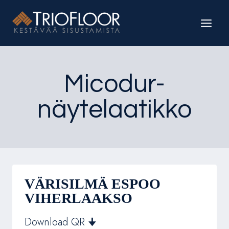
Siirry
sisältöön
Micodur-
näytelaatikko
VÄRISILMÄ ESPOO
VIHERLAAKSO
Download QR 🠋