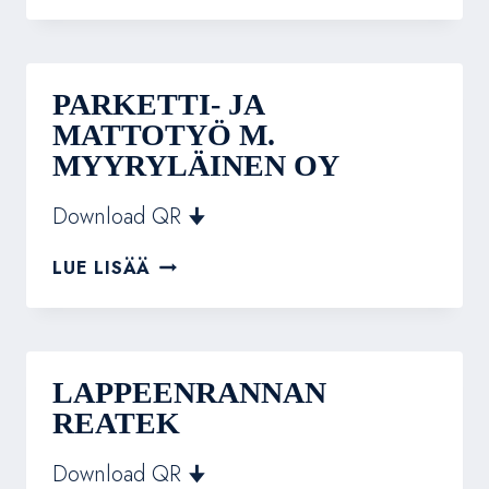
PARKETTI- JA
MATTOTYÖ M.
MYYRYLÄINEN OY
Download QR 🠋
PARKETTI-
LUE LISÄÄ
JA
MATTOTYÖ
M.
MYYRYLÄINEN
OY
LAPPEENRANNAN
REATEK
Download QR 🠋