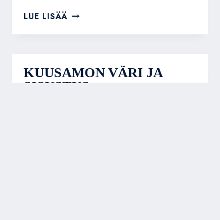
LAPPEENRANNAN
LUE LISÄÄ
REATEK
KUUSAMON VÄRI JA
SISUSTUS
Download QR 🠋
KUUSAMON
LUE LISÄÄ
VÄRI
JA
SISUSTUS
K-RAUTA KUOPIO
Download QR 🠋