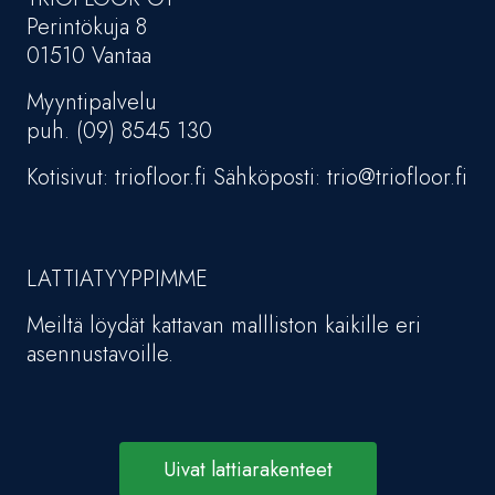
Perintökuja 8
01510 Vantaa
Myyntipalvelu
puh. (09) 8545 130
Kotisivut: triofloor.fi Sähköposti: trio@triofloor.fi
LATTIATYYPPIMME
Meiltä löydät kattavan mallliston kaikille eri
asennustavoille.
Uivat lattiarakenteet