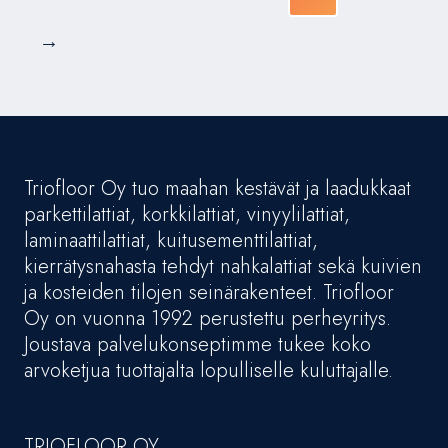
→
Triofloor Oy tuo maahan kestävät ja laadukkaat
parkettilattiat, korkkilattiat, vinyylilattiat,
laminaattilattiat, kuitusementtilattiat,
kierrätysnahasta tehdyt nahkalattiat sekä kuivien
ja kosteiden tilojen seinärakenteet. Triofloor
Oy on vuonna 1992 perustettu perheyritys.
Joustava palvelukonseptimme tukee koko
arvoketjua tuottajalta lopulliselle kuluttajalle.
TRIOFLOOR OY