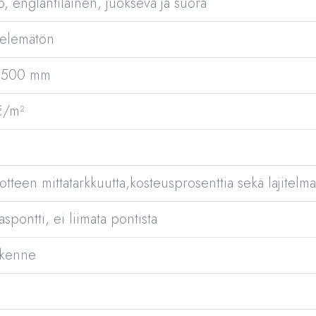
o, englantilainen, juokseva ja suora
ttelemätön
x 500 mm
€/m²
tteen mittatarkkuutta,kosteusprosenttia sekä lajitelmaa
spontti, ei liimata pontista
akenne