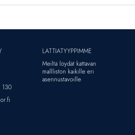
Y
LATTIATYYPPIMME
Meiltä löydät kattavan
mallliston kaikille eri
asennustavoille.
5 130
or.fi