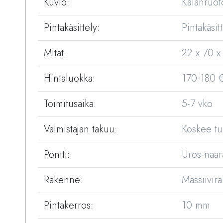
Kuvio:
Kalanruot
Pintakäsittely:
Pintakäsi
Mitat:
22 x 70 
Hintaluokka:
170-180 
Toimitusaika:
5-7 vko
Valmistajan takuu:
Koskee tuo
Pontti:
Uros-naara
Rakenne:
Massiivir
Pintakerros:
10 mm