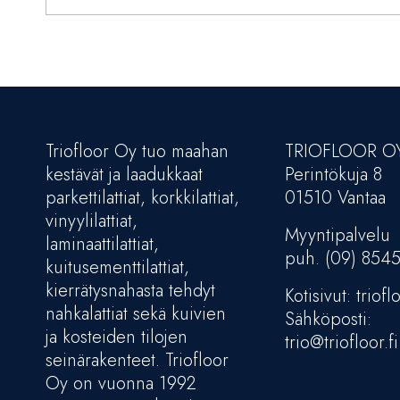
Triofloor Oy tuo maahan
TRIOFLOOR O
kestävät ja laadukkaat
Perintökuja 8
parkettilattiat, korkkilattiat,
01510 Vantaa
vinyylilattiat,
Myyntipalvelu
laminaattilattiat,
puh. (09) 854
kuitusementtilattiat,
kierrätysnahasta tehdyt
Kotisivut: trioflo
nahkalattiat sekä kuivien
Sähköposti:
ja kosteiden tilojen
trio@triofloor.fi
seinärakenteet. Triofloor
Oy on vuonna 1992