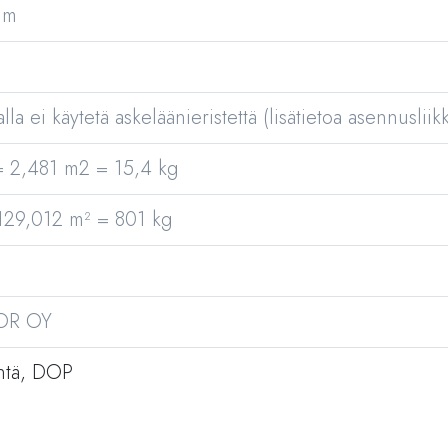
mm
lla ei käytetä askeläänieristettä (lisätietoa asennusliikk
= 2,481 m2 = 15,4 kg
129,012 m² = 801 kg
OR OY
ntä, DOP