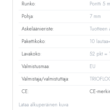
Runko:
Pontti 5 
Pohja:
7 mm
Askeläänieriste:
Tuotteen a
Pakettikoko:
10 lautaa
Lavakoko:
52 pkt = 
Valmistusmaa:
EU
Valmistaja/valmistuttaja:
TRIOFLO
CE:
CE-merki
Lataa alkuperäinen kuva