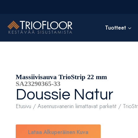
Siirry
sisältöön
Tuotteet
Massiivisauva TrioStrip 22 mm
SA23290365-33
Doussie
Natur
Etusivu
/
Asennusvaneriin liimattavat parketit
/ TrioSt
Lataa Alkuperäinen Kuva