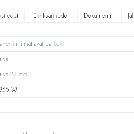
stiedot
Elinkaaritiedot
Dokumentit
Jä
eriin liimattavat parketit
uvat
auva 22 mm
365-33