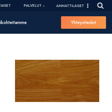
AISET
PALVELUT
AMMATTILAISET
sikohteitamme
Yhteystiedot