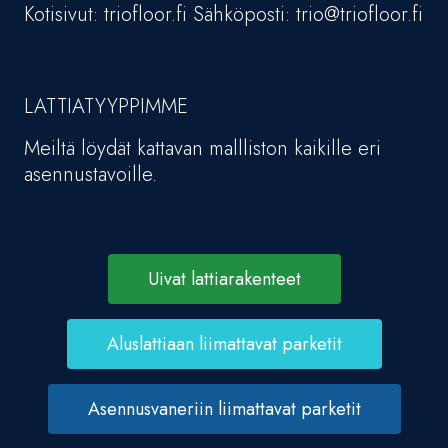
Kotisivut: triofloor.fi Sähköposti: trio@triofloor.fi
LATTIATYYPPIMME
Meiltä löydät kattavan mallliston kaikille eri
asennustavoille.
Uivat lattiarakenteet
Aluslattiaan liimattavat parketit
Asennusvaneriin liimattavat parketit